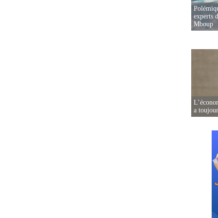
Polémiqu
experts d
Mboup
L’écono
a toujou