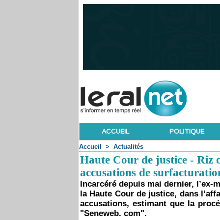
ACCUEIL
POLITIQUE
Accueil
>
Actualités
Haute Cour de justice - Riz 
accusations de surfacturatio
Incarcéré depuis mai dernier, l’ex
la Haute Cour de justice, dans l’affa
accusations, estimant que la proc
"Seneweb. com".