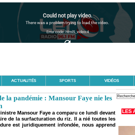
ACTUALITÉS
SPORTS
VIDÉOS
de la pandémie : Mansour Faye nie les
n
LES 
-ministre Mansour Faye a comparu ce lundi devant
ire de la surfacturation du riz. Il a nié toutes les
édure est juridiquement infondée, nous apprend