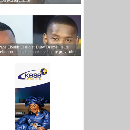
sion extraordinaire
Pape Cheikh Diallo et Djiby Dramé : leurs
elancent la bataille pour une liberté provisoire