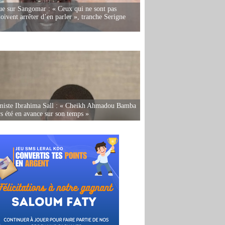
e sur Sangomar : « Ceux qui ne sont pas
oivent arrêter d’en parler », tranche Serigne
miste Ibrahima Sall : « Cheikh Ahmadou Bamba
rs été en avance sur son temps »