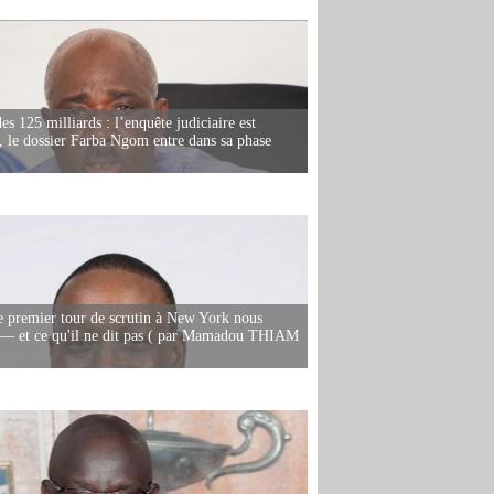
es 125 milliards : l’enquête judiciaire est
, le dossier Farba Ngom entre dans sa phase
e premier tour de scrutin à New York nous
— et ce qu'il ne dit pas ( par Mamadou THIAM