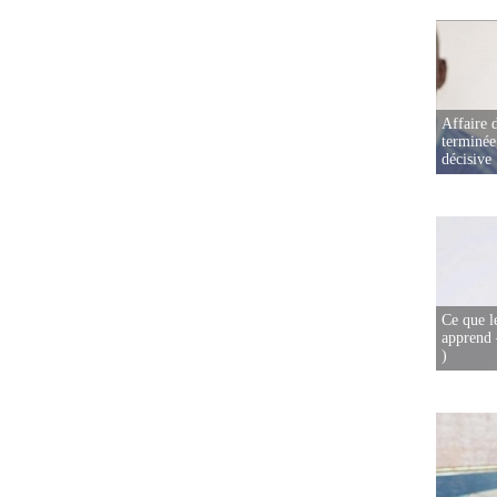
Affaire d
terminée
décisive
Ce que l
apprend 
)