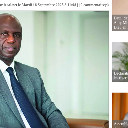
r leral.net le Mardi 16 Septembre 2025 à 11:08 | |
0
commentaire(s)|
Deuil d
Amy Mbac
Dieu en 
Déclarat
les retar
Assemblé