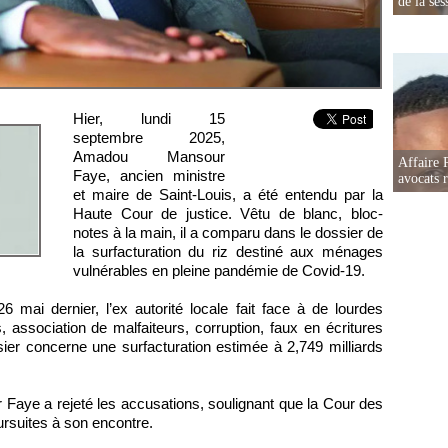
de la ses
Hier, lundi 15
septembre 2025,
Amadou Mansour
Affaire 
Faye, ancien ministre
avocats r
et maire de Saint-Louis, a été entendu par la
Haute Cour de justice. Vêtu de blanc, bloc-
notes à la main, il a comparu dans le dossier de
la surfacturation du riz destiné aux ménages
vulnérables en pleine pandémie de Covid-19.
mai dernier, l’ex autorité locale fait face à de lourdes
 association de malfaiteurs, corruption, faux en écritures
sier concerne une surfacturation estimée à 2,749 milliards
 Faye a rejeté les accusations, soulignant que la Cour des
rsuites à son encontre.