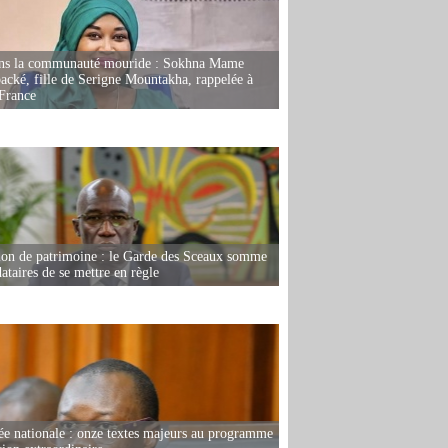
ans la communauté mouride : Sokhna Mame
ké, fille de Serigne Mountakha, rappelée à
France
ion de patrimoine : le Garde des Sceaux somme
dataires de se mettre en règle
e nationale : onze textes majeurs au programme