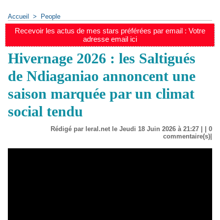
Accueil
>
People
Recevoir les actus de mes stars préférées par email : Votre
adresse email ici
Hivernage 2026 : les Saltigués
de Ndiaganiao annoncent une
saison marquée par un climat
social tendu
Rédigé par leral.net le Jeudi 18 Juin 2026 à 21:27 | |
0
commentaire(s)|