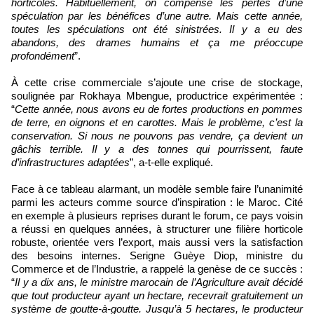
horticoles. Habituellement, on compense les pertes d’une
spéculation par les bénéfices d’une autre. Mais cette année,
toutes les spéculations ont été sinistrées. Il y a eu des
abandons, des drames humains et ça me préoccupe
profondément
”.
À cette crise commerciale s’ajoute une crise de stockage,
soulignée par Rokhaya Mbengue, productrice expérimentée :
“
Cette année, nous avons eu de fortes productions en pommes
de terre, en oignons et en carottes. Mais le problème, c’est la
conservation. Si nous ne pouvons pas vendre, ça devient un
gâchis terrible. Il y a des tonnes qui pourrissent, faute
d’infrastructures adaptées
”, a-t-elle expliqué.
Face à ce tableau alarmant, un modèle semble faire l’unanimité
parmi les acteurs comme source d’inspiration : le Maroc. Cité
en exemple à plusieurs reprises durant le forum, ce pays voisin
a réussi en quelques années, à structurer une filière horticole
robuste, orientée vers l’export, mais aussi vers la satisfaction
des besoins internes. Serigne Guèye Diop, ministre du
Commerce et de l’Industrie, a rappelé la genèse de ce succès :
“
Il y a dix ans, le ministre marocain de l’Agriculture avait décidé
que tout producteur ayant un hectare, recevrait gratuitement un
système de goutte-à-goutte. Jusqu’à 5 hectares, le producteur