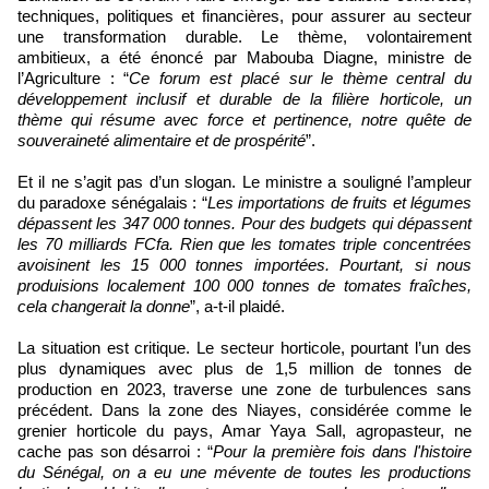
techniques, politiques et financières, pour assurer au secteur
une transformation durable. Le thème, volontairement
ambitieux, a été énoncé par Mabouba Diagne, ministre de
l’Agriculture : “
Ce forum est placé sur le thème central du
développement inclusif et durable de la filière horticole, un
thème qui résume avec force et pertinence, notre quête de
souveraineté alimentaire et de prospérité
”.
Et il ne s’agit pas d’un slogan. Le ministre a souligné l’ampleur
du paradoxe sénégalais : “
Les importations de fruits et légumes
dépassent les 347 000 tonnes. Pour des budgets qui dépassent
les 70 milliards FCfa. Rien que les tomates triple concentrées
avoisinent les 15 000 tonnes importées. Pourtant, si nous
produisions localement 100 000 tonnes de tomates fraîches,
cela changerait la donne
”, a-t-il plaidé.
La situation est critique. Le secteur horticole, pourtant l’un des
plus dynamiques avec plus de 1,5 million de tonnes de
production en 2023, traverse une zone de turbulences sans
précédent. Dans la zone des Niayes, considérée comme le
grenier horticole du pays, Amar Yaya Sall, agropasteur, ne
cache pas son désarroi : “
Pour la première fois dans l'histoire
du Sénégal, on a eu une mévente de toutes les productions