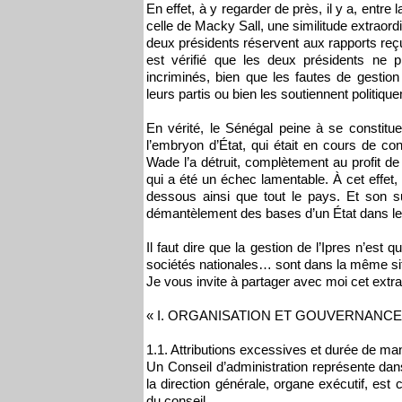
En effet, à y regarder de près, il y a, ent
celle de Macky Sall, une similitude extraor
deux présidents réservent aux rapports reç
est vérifié que les deux présidents ne 
incriminés, bien que les fautes de gestion
leurs partis ou bien les soutiennent politiqu
En vérité, le Sénégal peine à se constitu
l’embryon d’État, qui était en cours de co
Wade l’a détruit, complètement au profit de s
qui a été un échec lamentable. À cet effet
dessous ainsi que tout le pays. Et son s
démantèlement des bases d’un État dans le
Il faut dire que la gestion de l’Ipres n’est q
sociétés nationales… sont dans la même sit
Je vous invite à partager avec moi cet extrait
« I. ORGANISATION ET GOUVERNANCE
1.1. Attributions excessives et durée de ma
Un Conseil d’administration représente dans 
la direction générale, organe exécutif, est
du conseil.