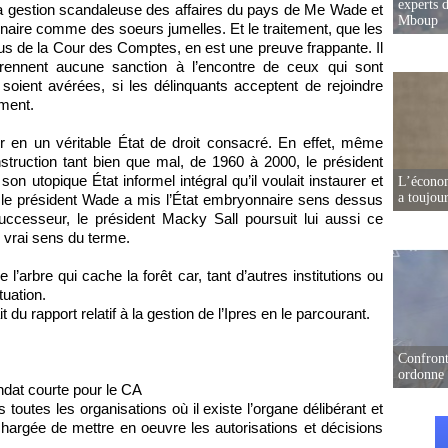
experts d
re la gestion scandaleuse des affaires du pays de Me Wade et
Mboup
dinaire comme des soeurs jumelles. Et le traitement, que les
us de la Cour des Comptes, en est une preuve frappante. Il
prennent aucune sanction à l’encontre de ceux qui sont
 soient avérées, si les délinquants acceptent de rejoindre
ement.
er en un véritable État de droit consacré. En effet, même
nstruction tant bien que mal, de 1960 à 2000, le président
on utopique État informel intégral qu’il voulait instaurer et
L’écono
a toujou
, le président Wade a mis l’État embryonnaire sens dessus
uccesseur, le président Macky Sall poursuit lui aussi ce
 vrai sens du terme.
ue l’arbre qui cache la forêt car, tant d’autres institutions ou
uation.
 du rapport relatif à la gestion de l’Ipres en le parcourant.
Confront
ordonne 
ndat courte pour le CA
toutes les organisations où il existe l’organe délibérant et
 chargée de mettre en oeuvre les autorisations et décisions