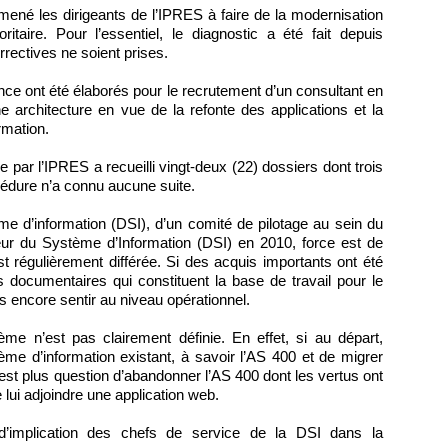
mené les dirigeants de l’IPRES à faire de la modernisation
itaire. Pour l’essentiel, le diagnostic a été fait depuis
ectives ne soient prises.
nce ont été élaborés pour le recrutement d’un consultant en
e architecture en vue de la refonte des applications et la
rmation.
ée par l’IPRES a recueilli vingt-deux (22) dossiers dont trois
cédure n’a connu aucune suite.
me d’information (DSI), d’un comité de pilotage au sein du
eur du Système d’Information (DSI) en 2010, force est de
est régulièrement différée. Si des acquis importants ont été
 documentaires qui constituent la base de travail pour le
as encore sentir au niveau opérationnel.
tème n’est pas clairement définie. En effet, si au départ,
tème d’information existant, à savoir l’AS 400 et de migrer
st plus question d’abandonner l’AS 400 dont les vertus ont
lui adjoindre une application web.
 d’implication des chefs de service de la DSI dans la