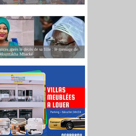
nces après le décès de sa fille : le message de
 Mountakha Mbacké