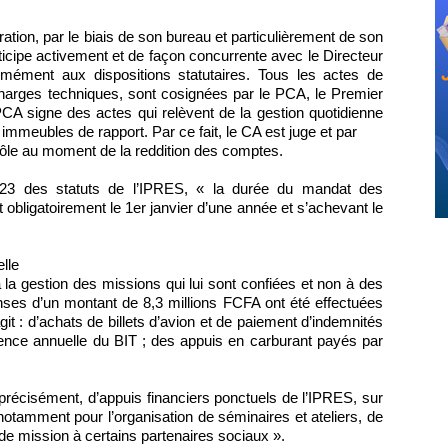
ation, par le biais de son bureau et particulièrement de son
ticipe activement et de façon concurrente avec le Directeur
formément aux dispositions statutaires. Tous les actes de
charges techniques, sont cosignées par le PCA, le Premier
PCA signe des actes qui relèvent de la gestion quotidienne
mmeubles de rapport. Par ce fait, le CA est juge et par
rôle au moment de la reddition des comptes.
e 23 des statuts de l’IPRES, « la durée du mandat des
 obligatoirement le 1er janvier d’une année et s’achevant le
lle
la gestion des missions qui lui sont confiées et non à des
nses d’un montant de 8,3 millions FCFA ont été effectuées
agit : d’achats de billets d’avion et de paiement d’indemnités
érence annuelle du BIT ; des appuis en carburant payés par
t, précisément, d’appuis financiers ponctuels de l’IPRES, sur
otamment pour l’organisation de séminaires et ateliers, de
 de mission à certains partenaires sociaux ».