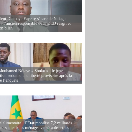
dent Diomaye Faye se sépare de Ndiaga
: l’ancien responsable de la DED réagit et
on bilan
Mouhamed Ndiaye « Sonko » : le juge
tion ordonne une liberté provisoire après la
de l’enquête
é alimentaire : l’État mobilise 7,2 milliards
r soutenir les ménages vulnérables et les