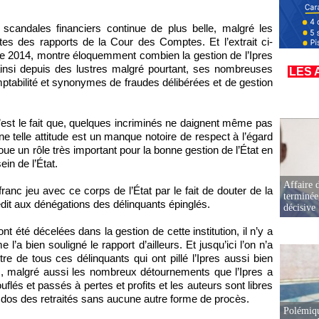
s scandales financiers continue de plus belle, malgré les
es des rapports de la Cour des Comptes. Et l’extrait ci-
e 2014, montre éloquemment combien la gestion de l’Ipres
ainsi depuis des lustres malgré pourtant, ses nombreuses
LES 
mptabilité et synonymes de fraudes délibérées et de gestion
c’est le fait que, quelques incriminés ne daignent même pas
 telle attitude est un manque notoire de respect à l’égard
oue un rôle très important pour la bonne gestion de l’État en
in de l’État.
Affaire d
anc jeu avec ce corps de l’État par le fait de douter de la
terminée
rédit aux dénégations des délinquants épinglés.
décisive
t été décelées dans la gestion de cette institution, il n’y a
’a bien souligné le rapport d’ailleurs. Et jusqu’ici l’on n’a
e de tous ces délinquants qui ont pillé l’Ipres aussi bien
rs, malgré aussi les nombreux détournements que l’Ipres a
flés et passés à pertes et profits et les auteurs sont libres
 dos des retraités sans aucune autre forme de procès.
Polémiqu