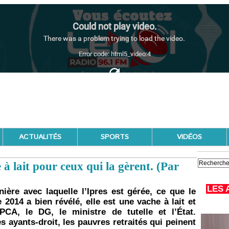
ACTUALITÉS
SPORTS
VIDÉOS
à lait pour ceux qui la gèrent. (Par
LES 
ière avec laquelle l’Ipres est gérée, ce que le
2014 a bien révélé, elle est une vache à lait et
CA, le DG, le ministre de tutelle et l’État.
s ayants-droit, les pauvres retraités qui peinent