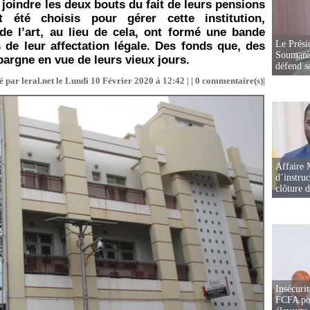
 joindre les deux bouts du fait de leurs pensions
 été choisis pour gérer cette institution,
de l’art, au lieu de cela, ont formé une bande
Le Prési
 de leur affectation légale. Des fonds que, des
Soumaré 
épargne en vue de leurs vieux jours.
défend s
 par leral.net le Lundi 10 Février 2020 à 12:42 | |
0
commentaire(s)|
Affaire 
d’instruc
clôture 
Insécurit
FCFA pou