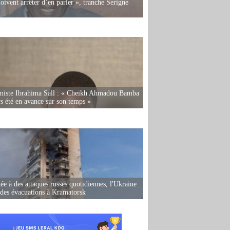
oivent arrêter d’en parler », tranche Serigne
miste Ibrahima Sall : « Cheikh Ahmadou Bamba
rs été en avance sur son temps »
ée à des attaques russes quotidiennes, l'Ukraine
des évacuations à Kramatorsk