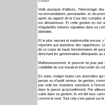
COUD.
Voilà pourquoi d’ailleurs, l’hémorragie de
recommandations persistantes et récurrent
après du rapport de la Cour des comptes d
est désastreuse. Et cette gestion en est 
irrégularités notoires signalées dans sa co
débridée.
Et le plus navrant et inadmissible encore, 
répondre aux questions des rapporteurs. Une
de ce corps de hauts fonctionnaires de qui j
dénichant les gestionnaires délinquants au se
Malheureusement, le pourvoir ne joue pas fr
crédibilité de son travail et d’accorder du c
En outre, malgré toutes ces anomalies qui on
jamais eu d’audit sérieux de gestion, comme l
pas noté les moindres sanctions à l’encontr
dans le passé qu’actuellement. Par ailleu
subis dans sa gestion, ils ont été tous camou
comme le vent. Tout cela s’est passé sur le