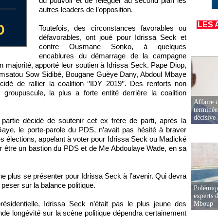
du pouvoir et de reléguer au second plan les
autres leaders de l’opposition.
LES 
Toutefois, des circonstances favorables ou
défavorables, ont joué pour Idrissa Seck et
contre Ousmane Sonko, à quelques
encablures du démarrage de la campagne
en majorité, apporté leur soutien à Idrissa Seck. Pape Diop,
Amsatou Sow Sidibé, Bougane Guèye Dany, Abdoul Mbaye
é de rallier la coalition ‘’IDY 2019’’. Des renforts non
 groupuscule, la plus a forte entité derrière la coalition
Affaire d
terminée
décisive
 partie décidé de soutenir cet ex frère de parti, après la
aye, le porte-parole du PDS, n’avait pas hésité à braver
les élections, appelant à voter pour Idrissa Seck ou Madické
ur être un bastion du PDS et de Me Abdoulaye Wade, en sa
e plus se présenter pour Idrissa Seck à l’avenir. Qui devra
peser sur la balance politique.
Polémiqu
experts d
résidentielle, Idrissa Seck n’était pas le plus jeune des
Mboup
de longévité sur la scène politique dépendra certainement