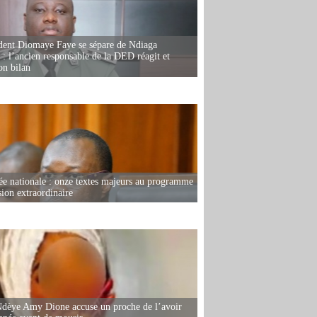
dent Diomaye Faye se sépare de Ndiaga
: l’ancien responsable de la DED réagit et
on bilan
e nationale : onze textes majeurs au programme
sion extraordinaire
dèye Amy Dione accuse un proche de l’avoir