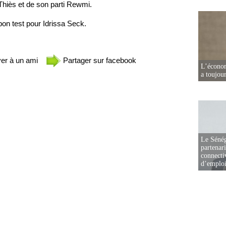
Thiès et de son parti Rewmi.
bon test pour Idrissa Seck.
er à un ami
Partager sur facebook
L’écono
a toujou
Le Sénég
partenar
connectiv
d’emplo