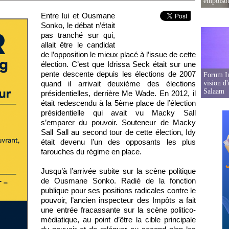
empoison
Entre lui et Ousmane
Sonko, le débat n’était
pas tranché sur qui,
allait être le candidat
de l’opposition le mieux placé à l’issue de cette
élection. C’est que Idrissa Seck était sur une
pente descente depuis les élections de 2007
Forum In
quand il arrivait deuxième des élections
vision d
Salaam
présidentielles, derrière Me Wade. En 2012, il
était redescendu à la 5ème place de l’élection
présidentielle qui avait vu Macky Sall
s’emparer du pouvoir. Souteneur de Macky
Sall Sall au second tour de cette élection, Idy
était devenu l’un des opposants les plus
farouches du régime en place.
Jusqu’à l’arrivée subite sur la scène politique
de Ousmane Sonko. Radié de la fonction
publique pour ses positions radicales contre le
pouvoir, l’ancien inspecteur des Impôts a fait
une entrée fracassante sur la scène politico-
médiatique, au point d’être la cible principale