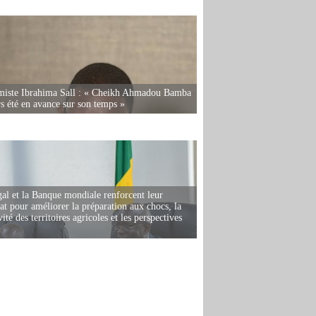
miste Ibrahima Sall : « Cheikh Ahmadou Bamba
rs été en avance sur son temps »
al et la Banque mondiale renforcent leur
iat pour améliorer la préparation aux chocs, la
ité des territoires agricoles et les perspectives
i