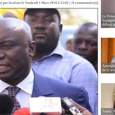
é par leral.net le Vendredi 1 Mars 2019 à 12:02 | |
0
commentaire(s)|
Le Prési
Soumaré 
défend s
Assemblé
de la ses
Touba: N