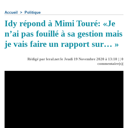
Accueil
>
Politique
Idy répond à Mimi Touré: «Je
n’ai pas fouillé à sa gestion mais
je vais faire un rapport sur… »
Rédigé par leral.net le Jeudi 19 Novembre 2020 à 13:10 | |
0
commentaire(s)|