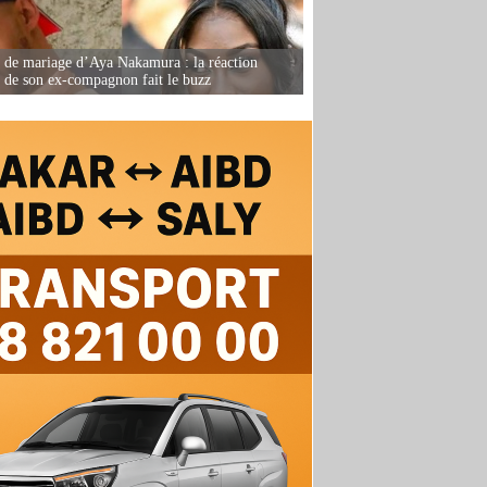
de mariage d’Aya Nakamura : la réaction
e de son ex-compagnon fait le buzz