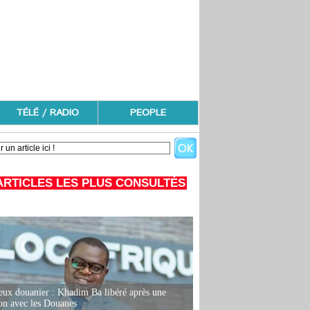
TÉLÉ / RADIO
PEOPLE
ARTICLES LES PLUS CONSULTÉS
eux douanier : Khadim Ba libéré après une
ion avec les Douanes