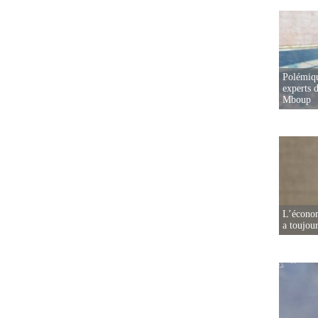
Polémiqu
experts d
Mboup
L’écono
a toujou