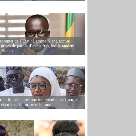
 sommet de l’État : Lamine Niang accuse
 prises de parole d’avoir fragilisé le tandem
-Sonko
 critiquée après une intervention en français,
relancé sur la forme et le fond