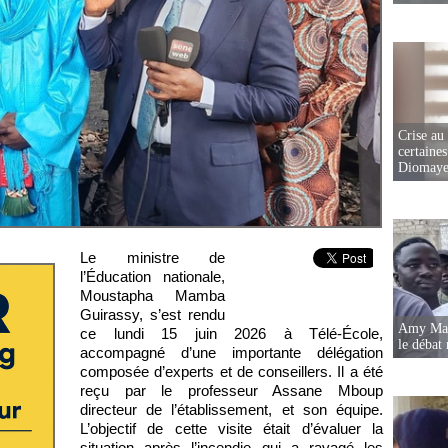
Crise au
certaines
Diomaye
Le ministre de
l’Éducation nationale,
Moustapha Mamba
Guirassy, s’est rendu
Amy Mara
ce lundi 15 juin 2026 à Télé-École,
le débat 
accompagné d’une importante délégation
composée d’experts et de conseillers. Il a été
reçu par le professeur Assane Mboup
directeur de l’établissement, et son équipe.
L’objectif de cette visite était d’évaluer la
situation après l’incendie qui a ravagé les