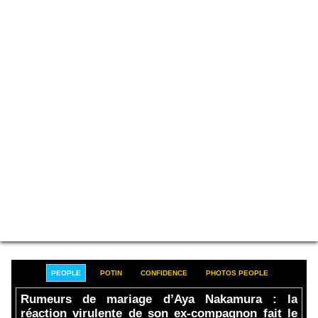
PEOPLE
POTIN
CONFIDENCE
PHOTOS PEOPLE
Rumeurs de mariage d’Aya Nakamura : la
réaction virulente de son ex-compagnon fait le