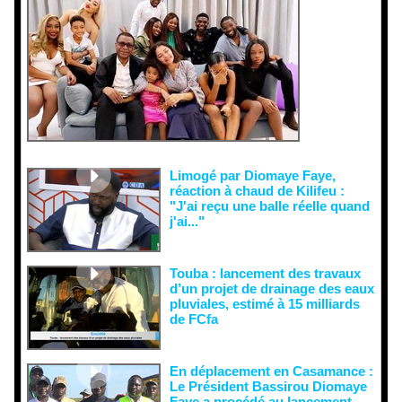
ons
malveillant
es et aux
tentatives
de
récupératio
n visant à
semer le
doute...
Limogé par Diomaye Faye,
réaction à chaud de Kilifeu :
"J'ai reçu une balle réelle quand
j'ai..."
Touba : lancement des travaux
d’un projet de drainage des eaux
pluviales, estimé à 15 milliards
de FCfa ‎
En déplacement en Casamance :
Le Président Bassirou Diomaye
Faye a procédé au lancement