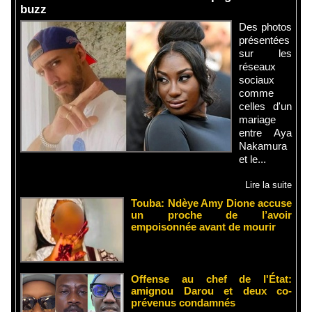
buzz
Des photos
présentées
sur les
réseaux
sociaux
comme
celles d'un
mariage
entre Aya
Nakamura
et le...
Lire la suite
Touba: Ndèye Amy Dione accuse
un proche de l’avoir
empoisonnée avant de mourir
Offense au chef de l'État:
amignou Darou et deux co-
prévenus condamnés