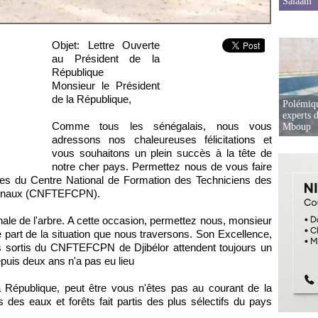
Salaam
Objet: Lettre Ouverte
au Président de la
République
Monsieur le Président
de la République,
Polémiqu
experts d
Comme tous les sénégalais, nous vous
Mboup
adressons nos chaleureuses félicitations et
vous souhaitons un plein succès à la tête de
notre cher pays. Permettez nous de vous faire
ntes du Centre National de Formation des Techniciens des
tionaux (CNFTEFCPN).
nale de l'arbre. A cette occasion, permettez nous, monsieur
e part de la situation que nous traversons. Son Excellence,
s sortis du CNFTEFCPN de Djibélor attendent toujours un
epuis deux ans n'a pas eu lieu
 République, peut être vous n'êtes pas au courant de la
 des eaux et forêts fait partis des plus sélectifs du pays