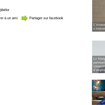
ibélor
er à un ami
Partager sur facebook
L’écono
a toujou
Le Sénég
partenar
connectiv
d’emplo