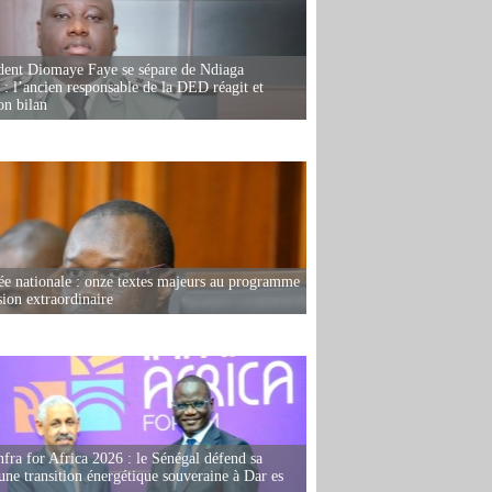
dent Diomaye Faye se sépare de Ndiaga
: l’ancien responsable de la DED réagit et
on bilan
e nationale : onze textes majeurs au programme
sion extraordinaire
fra for Africa 2026 : le Sénégal défend sa
'une transition énergétique souveraine à Dar es