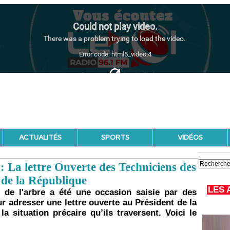
ACTUALITÉS
SPORTS
VIDÉOS
: La lettre Ouverte des Techniciens des
 de la République
LES 
e de l'arbre a été une occasion saisie par des
r adresser une lettre ouverte au Président de la
la situation précaire qu’ils traversent. Voici le