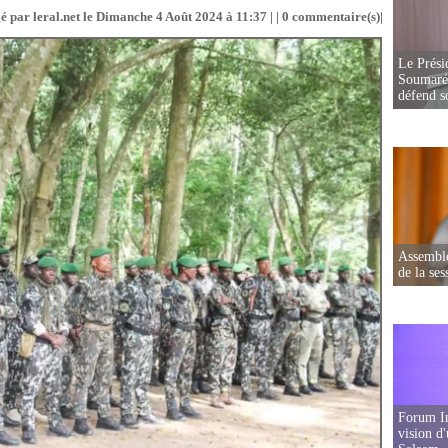
é par leral.net le Dimanche 4 Août 2024 à 11:37 | |
0
commentaire(s)|
Le Prési
Soumaré 
défend s
Assemblé
de la ses
Forum In
vision d