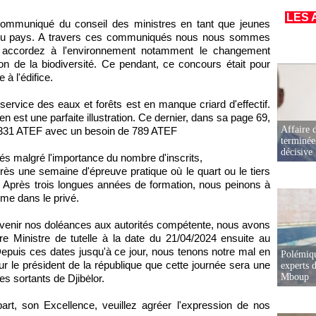
LES 
communiqué du conseil des ministres en tant que jeunes
on du pays. A travers ces communiqués nous nous sommes
 accordez à l'environnement notamment le changement
tion de la biodiversité. Ce pendant, ce concours était pour
 à l'édifice.
service des eaux et forêts est en manque criard d'effectif.
n est une parfaite illustration. Ce dernier, dans sa page 69,
Affaire d
e 331 ATEF avec un besoin de 789 ATEF
terminée
décisive
s malgré l'importance du nombre d'inscrits,
après une semaine d'épreuve pratique où le quart ou le tiers
s. Après trois longues années de formation, nous peinons à
ême dans le privé.
arvenir nos doléances aux autorités compétente, nous avons
 Ministre de tutelle à la date du 21/04/2024 ensuite au
Depuis ces dates jusqu'à ce jour, nous tenons notre mal en
Polémiqu
r le président de la république que cette journée sera une
experts d
Mboup
es sortants de Djibėlor.
part, son Excellence, veuillez agréer l'expression de nos