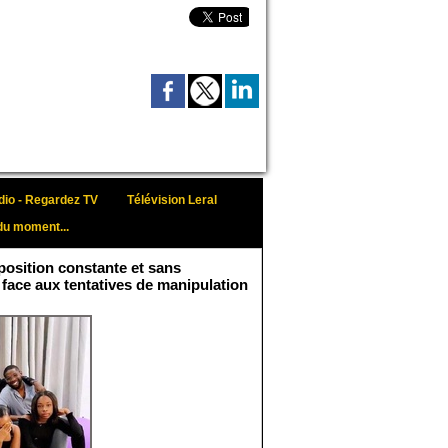
io - Regardez TV
Télévision Leral
du moment...
osition constante et sans
 face aux tentatives de manipulation
Face aux interprétations
malveillantes et aux
tentatives de
récupération visant à
semer le doute...