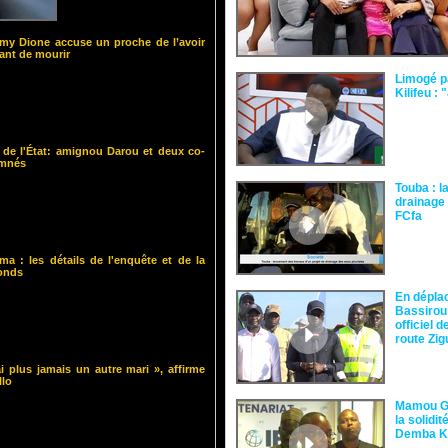
y Dione accuse un proche de l’avoir
nt de mourir
Limogé p
Kilifeu : 
 de l'État: amignou Darou et deux co-
amnés
Touba : l
drainage 
FCfa ‎
ma : les détails de l'enquête et de la
fonds
En dépla
Bassirou
officiel 
route Zi
i plus jamais un autre mari », affirme
llo
Mamou Gu
la solidi
Demba 