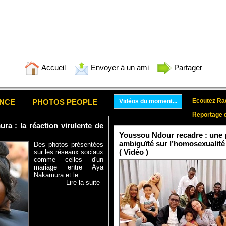
Accueil
Envoyer à un ami
Partager
Ecoutez Rad
ENCE
PHOTOS PEOPLE
Vidéos du moment...
Reportage 
a : la réaction virulente de
Youssou Ndour recadre : une p
ambiguïté sur l’homosexualité
Des photos présentées
( Vidéo )
sur les réseaux sociaux
comme celles d'un
mariage entre Aya
Nakamura et le...
Lire la suite