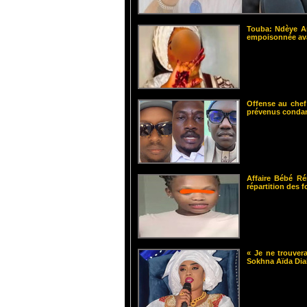
Touba: Ndèye Am
empoisonnée ava
Offense au chef
prévenus cond
Affaire Bébé Ré
répartition des 
« Je ne trouvera
Sokhna Aïda Dia