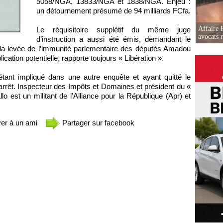
5058/NGA, 13833/NGA et 1838/NGA. Enjeu :
un détournement présumé de 94 milliards FCfa.
Affaire 
Le réquisitoire supplétif du même juge
avocats r
d’instruction a aussi été émis, demandant le
 la levée de l’immunité parlementaire des députés Amadou
cation potentielle, rapporte toujours « Libération ».
tant impliqué dans une autre enquête et ayant quitté le
d’arrêt. Inspecteur des Impôts et Domaines et président du «
est un militant de l’Alliance pour la République (Apr) et
er à un ami
Partager sur facebook