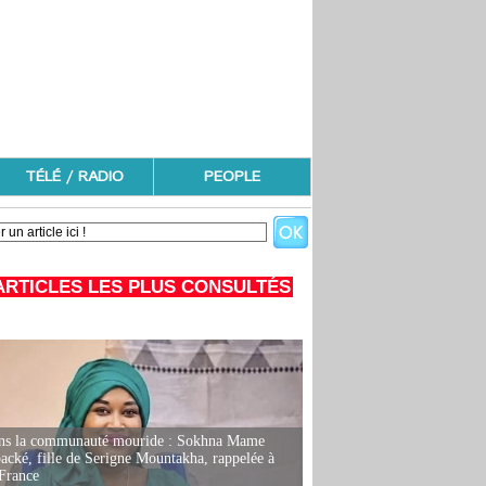
TÉLÉ / RADIO
PEOPLE
ARTICLES LES PLUS CONSULTÉS
ans la communauté mouride : Sokhna Mame
ké, fille de Serigne Mountakha, rappelée à
France