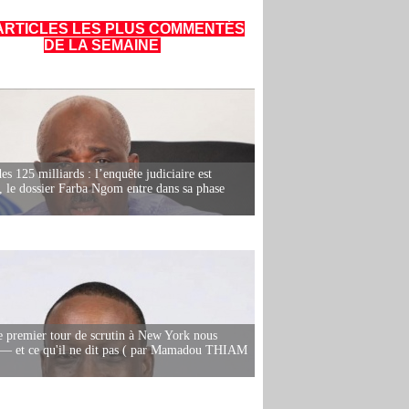
ARTICLES LES PLUS COMMENTÉS
DE LA SEMAINE
es 125 milliards : l’enquête judiciaire est
, le dossier Farba Ngom entre dans sa phase
e premier tour de scrutin à New York nous
— et ce qu'il ne dit pas ( par Mamadou THIAM