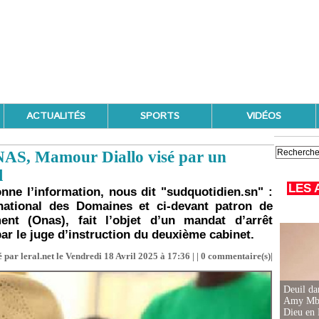
ACTUALITÉS
SPORTS
VIDÉOS
ONAS, Mamour Diallo visé par un
l
LES 
onne l’information, nous dit "sudquotidien.sn" :
national des Domaines et ci-devant patron de
ment (Onas), fait l’objet d’un mandat d’arrêt
par le juge d’instruction du deuxième cabinet.
 par leral.net le Vendredi 18 Avril 2025 à 17:36 | |
0
commentaire(s)|
Deuil d
Amy Mbac
Dieu en 