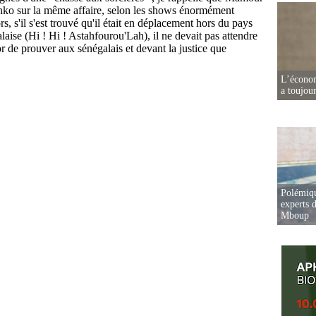
L’écono
a toujou
Polémiqu
experts d
Mboup