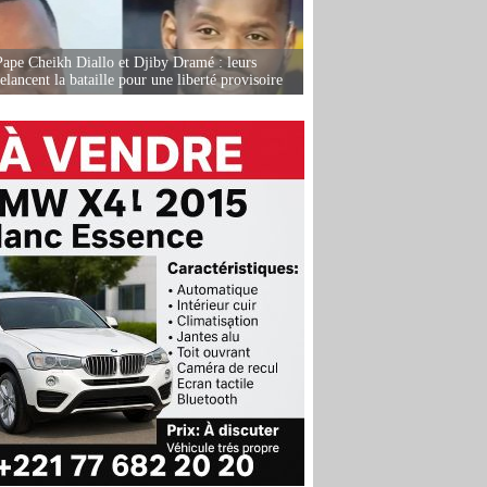
Pape Cheikh Diallo et Djiby Dramé : leurs
elancent la bataille pour une liberté provisoire