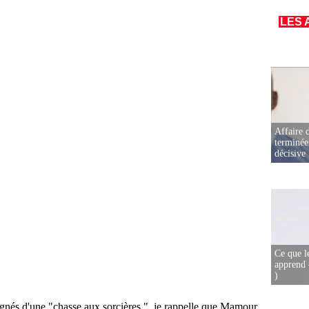
LES 
Affaire d
terminée
décisive
Ce que l
apprend 
)