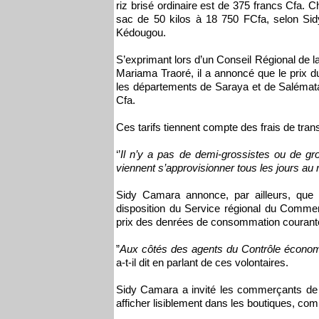
riz brisé ordinaire est de 375 francs Cfa. C
sac de 50 kilos à 18 750 FCfa, selon Si
Kédougou.
S’exprimant lors d’un Conseil Régional de
Mariama Traoré, il a annoncé que le prix du
les départements de Saraya et de Salémata,
Cfa.
Ces tarifs tiennent compte des frais de tra
‘’
Il n’y a pas de demi-grossistes ou de 
viennent s’approvisionner tous les jours a
Sidy Camara annonce, par ailleurs, que 
disposition du Service régional du Comme
prix des denrées de consommation courant
”
Aux côtés des agents du Contrôle économiqu
a-t-il dit en parlant de ces volontaires.
Sidy Camara a invité les commerçants de l
afficher lisiblement dans les boutiques, com