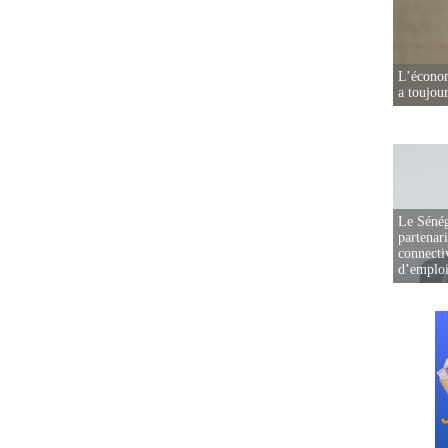
L’écono
a toujou
Le Sénég
partenar
connectiv
d’emplo