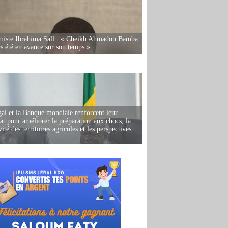
miste Ibrahima Sall : « Cheikh Ahmadou Bamba
rs été en avance sur son temps »
al et la Banque mondiale renforcent leur
iat pour améliorer la préparation aux chocs, la
ité des territoires agricoles et les perspectives
i