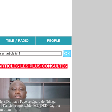
TÉLÉ / RADIO
PEOPLE
ARTICLES LES PLUS CONSULTÉS
dent Diomaye Faye se sépare de Ndiaga
: l’ancien responsable de la DED réagit et
on bilan