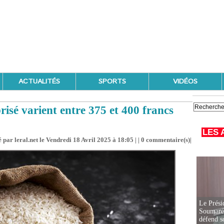
ACTUALITÉS
SPORTS
VIDÉOS
risé varient entre 375 et 400 francs
LES 
 par leral.net le Vendredi 18 Avril 2025 à 18:05 | |
0
commentaire(s)|
Le Prési
Soumaré 
défend s