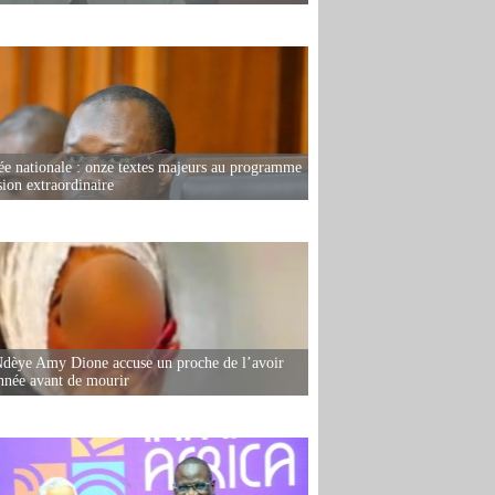
e nationale : onze textes majeurs au programme
sion extraordinaire
dèye Amy Dione accuse un proche de l’avoir
née avant de mourir