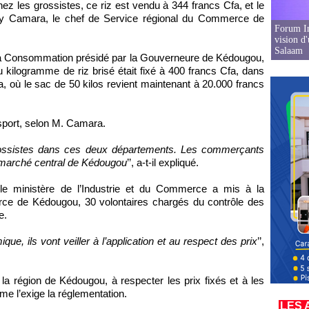
hez les grossistes, ce riz est vendu à 344 francs Cfa, et le
dy Camara, le chef de Service régional du Commerce de
Forum In
vision d
Salaam
 la Consommation présidé par la Gouverneure de Kédougou,
 kilogramme de riz brisé était fixé à 400 francs Cfa, dans
 où le sac de 50 kilos revient maintenant à 20.000 francs
nsport, selon M. Camara.
grossistes dans ces deux départements. Les commerçants
u marché central de Kédougou
’’, a-t-il expliqué.
le ministère de l’Industrie et du Commerce a mis à la
rce de Kédougou, 30 volontaires chargés du contrôle des
e.
e, ils vont veiller à l’application et au respect des prix
’’,
a région de Kédougou, à respecter les prix fixés et à les
me l’exige la réglementation.
LES 