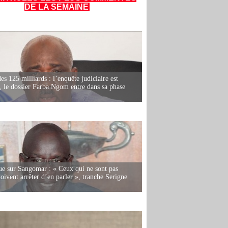
DE LA SEMAINE
es 125 milliards : l’enquête judiciaire est
, le dossier Farba Ngom entre dans sa phase
e sur Sangomar : « Ceux qui ne sont pas
oivent arrêter d’en parler », tranche Serigne