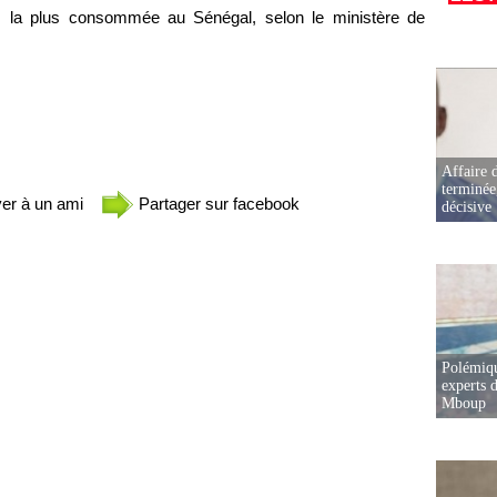
 riz la plus consommée au Sénégal, selon le ministère de
Affaire d
terminée
er à un ami
Partager sur facebook
décisive
Polémiqu
experts d
Mboup