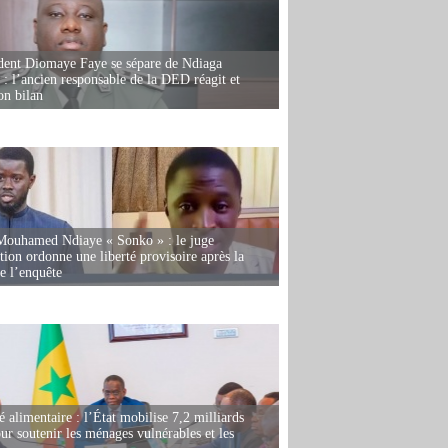
dent Diomaye Faye se sépare de Ndiaga
: l’ancien responsable de la DED réagit et
on bilan
Mouhamed Ndiaye « Sonko » : le juge
tion ordonne une liberté provisoire après la
de l’enquête
é alimentaire : l’État mobilise 7,2 milliards
r soutenir les ménages vulnérables et les