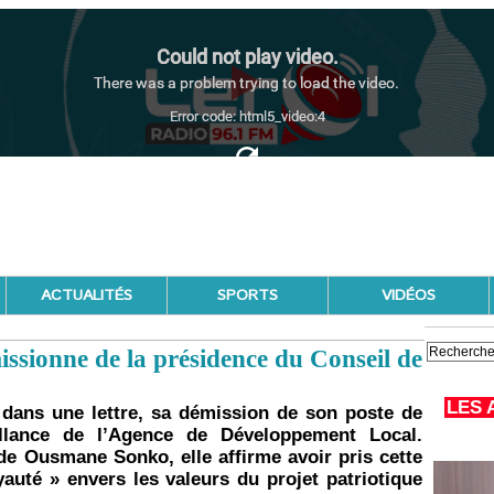
ACTUALITÉS
SPORTS
VIDÉOS
sionne de la présidence du Conseil de
LES 
dans une lettre, sa démission de son poste de
llance de l’Agence de Développement Local.
 de Ousmane Sonko, elle affirme avoir pris cette
yauté » envers les valeurs du projet patriotique