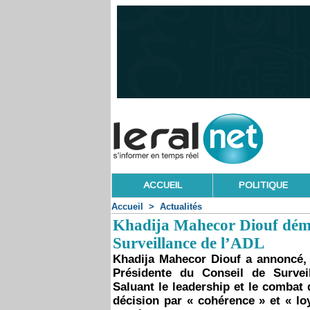
ACCUEIL
POLITIQUE
Accueil
>
Actualités
Khadija Mahecor Diouf démis
Surveillance de l’ADL
Khadija Mahecor Diouf a annoncé, 
Présidente du Conseil de Survei
Saluant le leadership et le combat
décision par « cohérence » et « lo