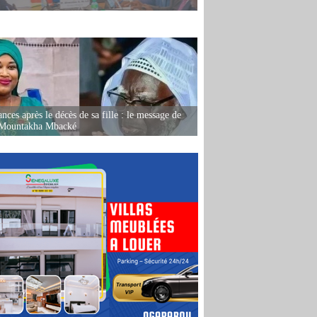
nces après le décès de sa fille : le message de
 Mountakha Mbacké