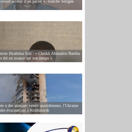
oivent arrêter d’en parler », tranche Serigne
miste Ibrahima Sall : « Cheikh Ahmadou Bamba
rs été en avance sur son temps »
ée à des attaques russes quotidiennes, l'Ukraine
des évacuations à Kramatorsk