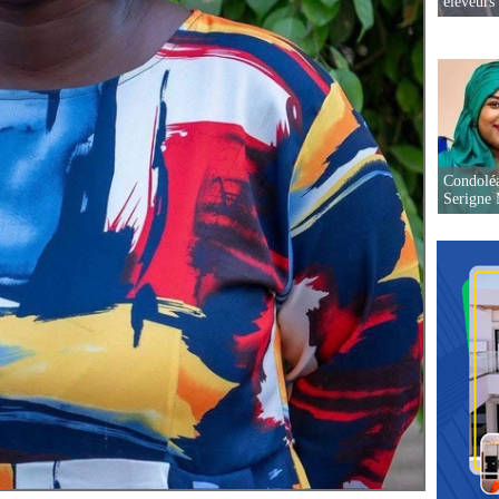
éleveurs
Condoléa
Serigne