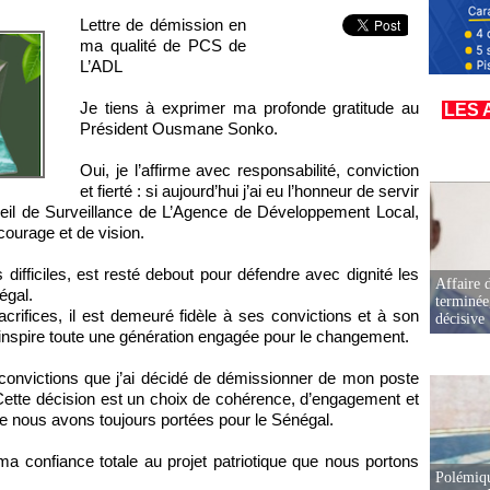
Lettre de démission en
ma qualité de PCS de
L’ADL
Je tiens à exprimer ma profonde gratitude au
LES 
Président Ousmane Sonko.
Oui, je l’affirme avec responsabilité, conviction
et fierté : si aujourd’hui j’ai eu l’honneur de servir
il de Surveillance de L’Agence de Développement Local,
ourage et de vision.
fficiles, est resté debout pour défendre avec dignité les
Affaire d
égal.
terminée
crifices, il est demeuré fidèle à ses convictions et à son
décisive
 inspire toute une génération engagée pour le changement.
s convictions que j’ai décidé de démissionner de mon poste
Cette décision est un choix de cohérence, d’engagement et
que nous avons toujours portées pour le Sénégal.
ma confiance totale au projet patriotique que nous portons
Polémiqu