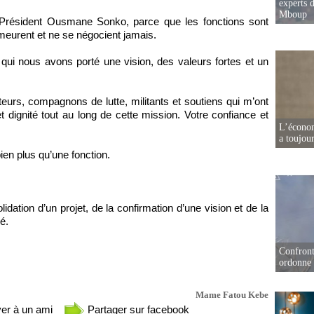
experts d
Mboup
u Président Ousmane Sonko, parce que les fonctions sont
meurent et ne se négocient jamais.
 qui nous avons porté une vision, des valeurs fortes et un
urs, compagnons de lutte, militants et soutiens qui m’ont
ignité tout au long de cette mission. Votre confiance et
L’écono
a toujou
ien plus qu’une fonction.
dation d’un projet, de la confirmation d’une vision et de la
é.
Confront
ordonne 
Mame Fatou Kebe
er à un ami
Partager sur facebook