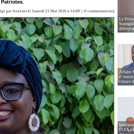
 Patriotes.
igé par leral.net le Samedi 23 Mai 2026 à 14:08 | |
0
commentaire(s)|
Le Prési
Soumaré 
défend s
Affaire 
d’instruc
clôture 
Insécurit
FCFA pou