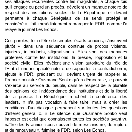
ses attaques récurrentes contre les magistrats, à chaque fois
qu’il engage ou perd un procès, dévoilent un manque notoire de
respect des institutions socles de la République et devant
permettre à chaque Sénégalais de se sentir protégé et
considéré », fait immédiatement remarquer le FDR, comme l’a
relayé le journal Les Echos.
Ces paroles, loin d’être de simples écarts anodins, s’inscrivent
plutôt « dans une séquence continue de propos violents,
injurieux, intimidants, stigmatisants. Elles sont des menaces
proférées contre les institutions, la presse, l’opposition et la
société civile. Elles révèlent une vision autoritaire du rôle de
l’État et une incapacité notoire de supporter la contradiction »,
ajoute le FDR, précisant qu’il devient urgent de rappeler au
Premier ministre Ousmane Sonko qu’en démocratie, le pouvoir
s’exerce au service du peuple, dans le respect de la pluralité
des opinions, de l’indépendance des institutions et de la liberté
de la presse. La République, renchérit la conférence des
leaders, « n’a pas vocation à faire taire, mais à créer les
conditions d’un dialogue permanent sur toutes les questions
d’intérêt général ». « Le silence que Ousmane Sonko veut
imposer est celui que connaissent toutes les sociétés ayant vu
naître des tyrannies sous couvert de messianisme, de rupture
et de renouveau », fulmine le FDR, selon Les Echos.