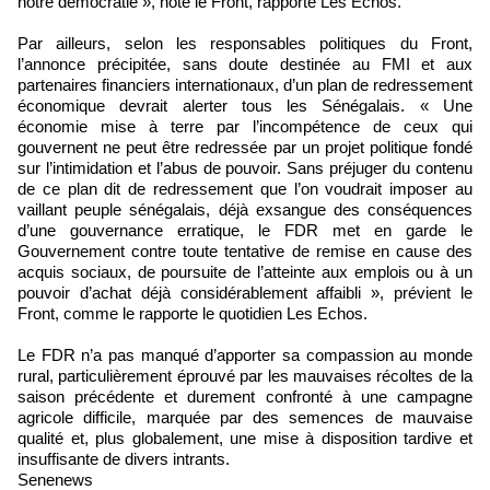
notre démocratie », note le Front, rapporte Les Echos.
Par ailleurs, selon les responsables politiques du Front,
l’annonce précipitée, sans doute destinée au FMI et aux
partenaires financiers internationaux, d’un plan de redressement
économique devrait alerter tous les Sénégalais. « Une
économie mise à terre par l’incompétence de ceux qui
gouvernent ne peut être redressée par un projet politique fondé
sur l’intimidation et l’abus de pouvoir. Sans préjuger du contenu
de ce plan dit de redressement que l’on voudrait imposer au
vaillant peuple sénégalais, déjà exsangue des conséquences
d’une gouvernance erratique, le FDR met en garde le
Gouvernement contre toute tentative de remise en cause des
acquis sociaux, de poursuite de l’atteinte aux emplois ou à un
pouvoir d’achat déjà considérablement affaibli », prévient le
Front, comme le rapporte le quotidien Les Echos.
Le FDR n’a pas manqué d’apporter sa compassion au monde
rural, particulièrement éprouvé par les mauvaises récoltes de la
saison précédente et durement confronté à une campagne
agricole difficile, marquée par des semences de mauvaise
qualité et, plus globalement, une mise à disposition tardive et
insuffisante de divers intrants.
Senenews