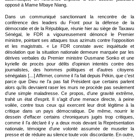
opposé à Mame Mbaye Niang.
Dans un communiqué sanctionnant la rencontre de la
conférence des leaders du Front pour la défense de la
démocratie et de la République, réunie hier au siège de Taxawu
Sénégal, le FDR a vigoureusement dénoncé le Premier
ministre, pointant ses attaques tous azimuts contre l’opposition
et les magistrats. « Le FDR constate avec inquiétude et
désolation que la situation nationale demeure marquée par les
dérives verbales du Premier ministre Ousmane Sonko et une
kyrielle de procès pour délits d’opinion intentés contre des
journalistes, des hommes politiques et d’autres citoyens
sénégalais […] Affirmer, comme il l’a fait depuis Pékin, que c’est
parce que Dieu ne l’a pas fait Président que certains parlent
alors qu’ils devraient raser les murs ne procède pas seulement
d’une simple maladresse. Ce propos, d’une gravité extrême,
trahit un état d’esprit. Il s’agit d’une menace directe, à peine
voilée, contre tous ceux qui exercent leur droit légitime à la
critique dans un pays démocratique. De même, nourrir le
dessein d’effacer certains chroniqueurs jugés trop critiques,
comme il l’a déclaré il y a deux mois devant la Représentation
nationale, témoigne d’une volonté assumée de museler la
presse et de réduire au silence toute voix discordante. En outre,