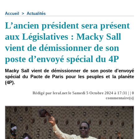
Accueil
>
Actualités
L’ancien président sera présent
aux Législatives : Macky Sall
vient de démissionner de son
poste d’envoyé spécial du 4P
Macky Sall vient de démissionner de son poste d’envoyé
spécial du Pacte de Paris pour les peuples et la planète
(4P).
Rédigé par leral.net le Samedi 5 Octobre 2024 à 17:31 | |
0
commentaire(s)|