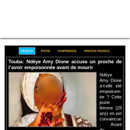
PEOPLE
POTIN
CONFIDENCE
PHOTOS PEOPLE
Touba: Ndèye Amy Dione accuse un proche de
l’avoir empoisonnée avant de mourir
Ndèye
Amy Dione
a-t-elle été
empoisonn
ée ? Cette
jeune
femme (29
ans) en est
convaincue
. Avant
de...