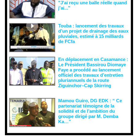
"J'ai reçu une balle réelle quand
j'ai..."
Touba : lancement des travaux
d’un projet de drainage des eaux
pluviales, estimé à 15 milliards
de FCfa ‎
En déplacement en Casamance :
Le Président Bassirou Diomaye
Faye a procédé au lancement
officiel des travaux d’entretien
pluriannuels de la route
Ziguinchor–Cap Skirring
Mamou Guiro, DG EDK : “ Ce
partenariat témoigne de la
solidité et de l’ambition du
groupe dirigé par M. Demba
Ka…”