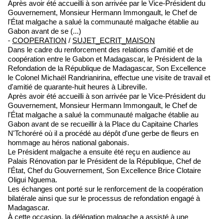
Après avoir été accueilli à son arrivée par le Vice-Président du
Gouvernement, Monsieur Hermann Immongault, le Chef de
l'État malgache a salué la communauté malgache établie au
Gabon avant de se (...)
-
COOPERATION
/
SUJET_ECRIT_MAISON
Dans le cadre du renforcement des relations d'amitié et de
coopération entre le Gabon et Madagascar, le Président de la
Refondation de la République de Madagascar, Son Excellence
le Colonel Michaël Randrianirina, effectue une visite de travail et
d'amitié de quarante-huit heures à Libreville.
Après avoir été accueilli à son arrivée par le Vice-Président du
Gouvernement, Monsieur Hermann Immongault, le Chef de
l'État malgache a salué la communauté malgache établie au
Gabon avant de se recueillir à la Place du Capitaine Charles
N'Tchoréré où il a procédé au dépôt d'une gerbe de fleurs en
hommage au héros national gabonais.
Le Président malgache a ensuite été reçu en audience au
Palais Rénovation par le Président de la République, Chef de
l'État, Chef du Gouvernement, Son Excellence Brice Clotaire
Oligui Nguema.
Les échanges ont porté sur le renforcement de la coopération
bilatérale ainsi que sur le processus de refondation engagé à
Madagascar.
À cette occasion, la délégation malgache a assisté à une