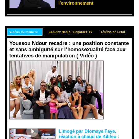
l’environnement
Vidéos du moment...
Ecoutez Radio - Regardez TV
Télévision Leral
Rep
Youssou Ndour recadre : une position constante
et sans ambiguïté sur l’homosexualité face aux
tentatives de manipulation ( Vidéo )
Face aux
interprétati
ons
malveillant
es et aux
tentatives
de
récupératio
n visant à
semer le
doute...
Limogé par Diomaye Faye,
réaction à chaud de Kilifeu :