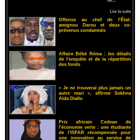
Lire la suite
Offense au chef de l'État:
amignou Darou et deux co-
prévenus condamnés
Affaire Bébé Réma : les détails
de l'enquête et de la répartition
des fonds
« Je ne trouverai plus jamais un
autre mari », affirme Sokhna
Aïda Diallo
Prix africain Cedeao de
l’économie verte : une étudiante
de l’ISFAR récompensée pour
une innovation au service de