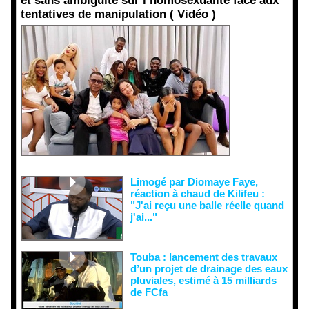
et sans ambiguïté sur l’homosexualité face aux
tentatives de manipulation ( Vidéo )
Face aux
interprétati
ons
malveillant
es et aux
tentatives
de
récupératio
n visant à
semer le
doute...
Limogé par Diomaye Faye,
réaction à chaud de Kilifeu :
"J'ai reçu une balle réelle quand
j'ai..."
Touba : lancement des travaux
d’un projet de drainage des eaux
pluviales, estimé à 15 milliards
de FCfa ‎