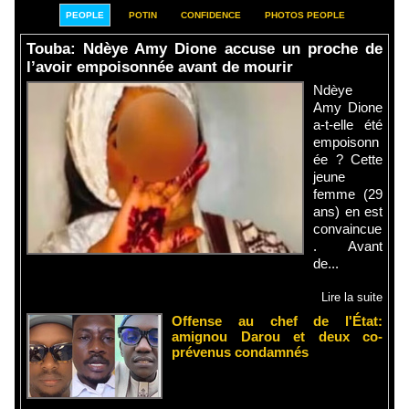
PEOPLE
POTIN
CONFIDENCE
PHOTOS PEOPLE
Touba: Ndèye Amy Dione accuse un proche de
l’avoir empoisonnée avant de mourir
Ndèye
Amy Dione
a-t-elle été
empoisonn
ée ? Cette
jeune
femme (29
ans) en est
convaincue
. Avant
de...
Lire la suite
Offense au chef de l'État:
amignou Darou et deux co-
prévenus condamnés