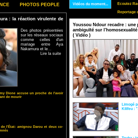
Ecoutez Rad
ENCE
PHOTOS PEOPLE
Vidéos du moment...
Reportage 
a : la réaction virulente de
Youssou Ndour recadre : une p
ambiguïté sur l’homosexualité
Des photos présentées
( Vidéo )
sur les réseaux sociaux
comme celles d'un
mariage entre Aya
Nakamura et le...
Lire la suite
y Dione accuse un proche de l’avoir
nt de mourir
Limogé p
Kilifeu : 
 de l'État: amignou Darou et deux co-
amnés