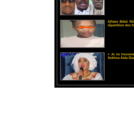
Affaire Bébé Ré
répartition des 
« Je ne trouvera
Sokhna Aïda Dia