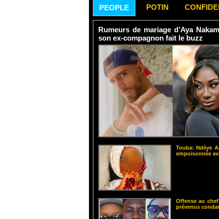
POTIN
CONFID
PEOPLE
Rumeurs de mariage d’Aya Nakamur
son ex-compagnon fait le buzz
Touba: Ndèye Am
empoisonnée ava
Offense au chef
prévenus cond