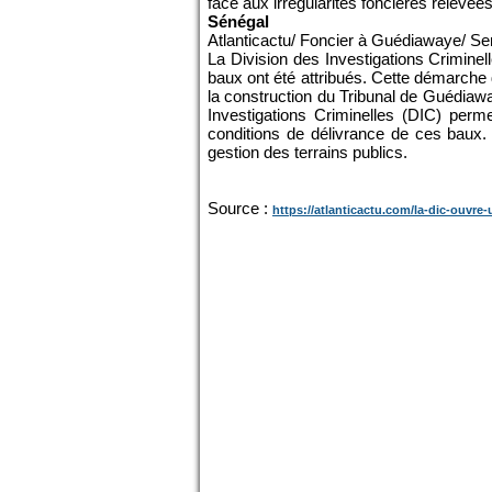
face aux irrégularités foncières relevées
Sénégal
Atlanticactu/ Foncier à Guédiawaye/ S
La Division des Investigations Criminel
baux ont été attribués. Cette démarche 
la construction du Tribunal de Guédiawa
Investigations Criminelles (DIC) perme
conditions de délivrance de ces baux.
gestion des terrains publics.
Source :
https://atlanticactu.com/la-dic-ouvre-