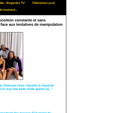
io - Regardez TV
Télévision Leral
du moment...
osition constante et sans
 face aux tentatives de manipulation
Face aux interprétations
malveillantes et aux
tentatives de
récupération visant à
semer le doute...
ar Diomaye Faye, réaction à chaud de
"J'ai reçu une balle réelle quand j'ai..."