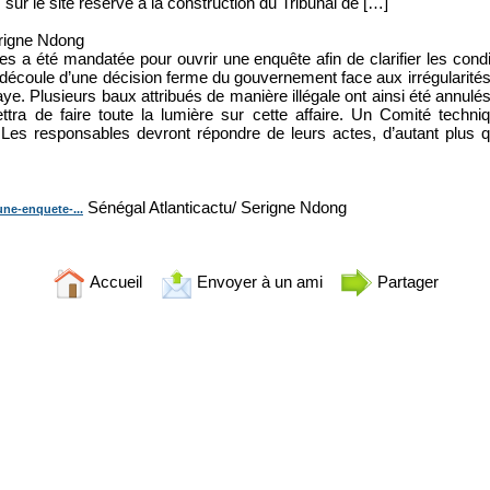
 sur le site réservé à la construction du Tribunal de […]
erigne Ndong
les a été mandatée pour ouvrir une enquête afin de clarifier les cond
découle d’une décision ferme du gouvernement face aux irrégularités 
ye. Plusieurs baux attribués de manière illégale ont ainsi été annulés
ttra de faire toute la lumière sur cette affaire. Un Comité techn
 Les responsables devront répondre de leurs actes, d’autant plus q
Sénégal Atlanticactu/ Serigne Ndong
une-enquete-...
Accueil
Envoyer à un ami
Partager