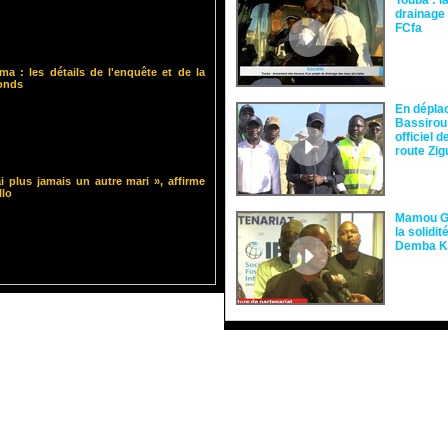
Touba : l
drainage 
FCfa ‎
ma : les détails de l'enquête et de la
fonds
En dépla
Bassirou
officiel 
route Zi
i plus jamais un autre mari », affirme
llo
Mamou Gu
la solidi
Demba 