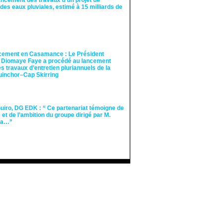
ancement des travaux d’un projet de
des eaux pluviales, estimé à 15 milliards de
cement en Casamance : Le Président
 Diomaye Faye a procédé au lancement
des travaux d’entretien pluriannuels de la
guinchor–Cap Skirring
iro, DG EDK : “ Ce partenariat témoigne de
té et de l’ambition du groupe dirigé par M.
Ka…”