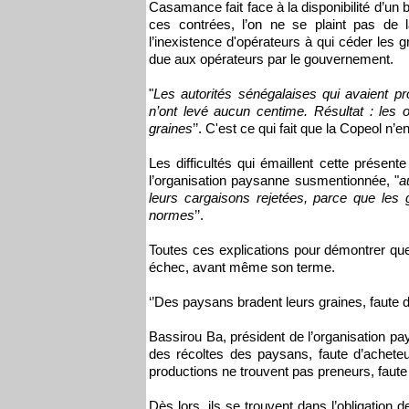
Casamance fait face à la disponibilité d’un
ces contrées, l’on ne se plaint pas de l
l’inexistence d'opérateurs à qui céder les gr
due aux opérateurs par le gouvernement.
"
Les autorités sénégalaises qui avaient p
n’ont levé aucun centime. Résultat : les 
graines
’’. C'est ce qui fait que la Copeol n
Les difficultés qui émaillent cette prése
l’organisation paysanne susmentionnée, "
a
leurs cargaisons rejetées, parce que les 
normes
’’.
Toutes ces explications pour démontrer qu
échec, avant même son terme.
‘’Des paysans bradent leurs graines, faute d
Bassirou Ba, président de l’organisation 
des récoltes des paysans, faute d’achete
productions ne trouvent pas preneurs, faute 
Dès lors, ils se trouvent dans l’obligation d