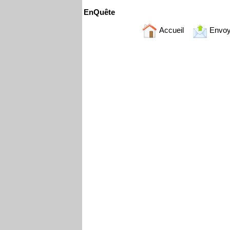
EnQuête
Accueil
Envoy