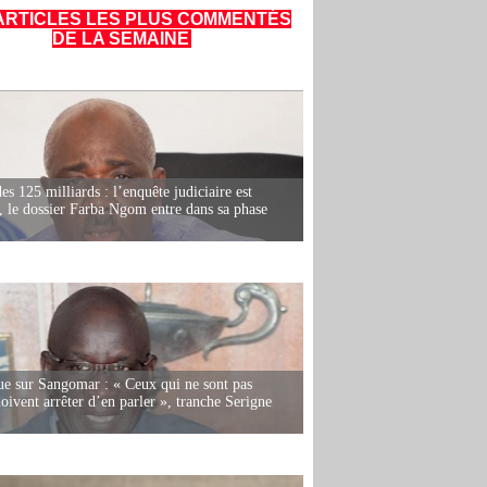
ARTICLES LES PLUS COMMENTÉS
DE LA SEMAINE
es 125 milliards : l’enquête judiciaire est
, le dossier Farba Ngom entre dans sa phase
e sur Sangomar : « Ceux qui ne sont pas
oivent arrêter d’en parler », tranche Serigne