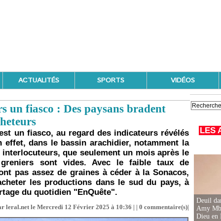
ACTUALITÉS
SPORTS
VIDÉOS
s un fiasco : Des paysans bradent
cheteurs
LES 
st un fiasco, au regard des indicateurs révélés
effet, dans le bassin arachidier, notamment la
os interlocuteurs, que seulement un mois après le
reniers sont vides. Avec le faible taux de
ont pas assez de graines à céder à la Sonacos,
 acheter les productions dans le sud du pays, à
rtage du quotidien "EnQuête".
Deuil d
r leral.net le Mercredi 12 Février 2025 à 10:36 | |
0
commentaire(s)|
Amy Mbac
Dieu en 