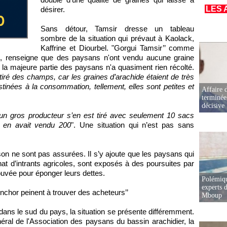
LES 
désirer.
Sans détour, Tamsir dresse un tableau
sombre de la situation qui prévaut à Kaolack,
Kaffrine et Diourbel. "Gorgui Tamsir’’ comme
, renseigne que des paysans n'ont vendu aucune graine
 la majeure partie des paysans n'a quasiment rien récolté.
tiré des champs, car les graines d’arachide étaient de très
estinées à la consommation, tellement, elles sont petites et
Affaire d
terminée
décisive
un gros producteur s’en est tiré avec seulement 10 sacs
il en avait vendu 200
". Une situation qui n’est pas sans
on ne sont pas assurées. Il s’y ajoute que les paysans qui
hat d’intrants agricoles, sont exposés à des poursuites par
ouvée pour éponger leurs dettes.
Polémiqu
experts d
inchor peinent à trouver des acheteurs’’
Mboup
 dans le sud du pays, la situation se présente différemment.
éral de l'Association des paysans du bassin arachidier, la