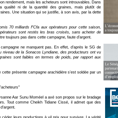
 bon rendement, mais les acheteurs sont introuvables. Dans
a qualité ni de la quantité des graines, mais plutôt de
aines. Une situation qui se justifie, à son avis, par la dette
L’écono
romis 70 milliards FCfa aux opérateurs pour cette saison,
a toujou
opérateurs sont restés les bras croisés, sans acheter de
’entre toujours pas dans cette campagne, faute d’argent.
nte campagne ne manquent pas. En effet, d’après le SG de
u niveau de la Sonacos Lyndiane, des producteurs ont vu
graines sont faibles en termes de poids, par rapport aux
Le Sénég
partenar
e cette présente campagne arachidière s'est soldée par un
connectiv
d’emplo
'acheteurs’’
paysanne Aar Sunu Moméel a axé son propos sur le bradage
urs. Tout comme Cheikh Tidiane Cissé, il admet que des
d’argent.
e céder leurs productions à vil prix pour survivre. La vérité