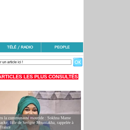
TÉLÉ / RADIO
PEOPLE
ARTICLES LES PLUS CONSULTÉS
ans la communauté mouride : Sokhna Mame
ké, fille de Serigne Mountakha, rappelée à
France