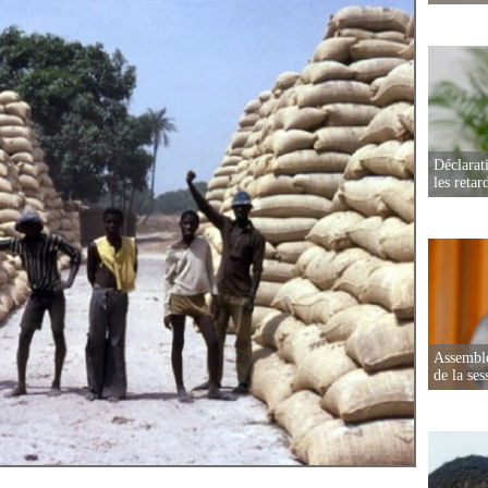
Déclarat
les retar
Assemblé
de la ses