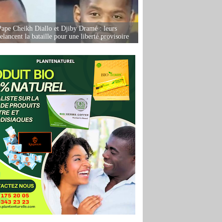
Pape Cheikh Diallo et Djiby Dramé : leurs
elancent la bataille pour une liberté provisoire