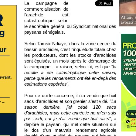
La campagne de
commercialisation de
l’arachide est
Affaire 
catastrophique, selon
avocats r
le secrétaire général du Syndicat national des
paysans sénégalais.
Selon Tamsir Ndiaye, dans la zone centre du
bassin arachidier, c'est l'inquiétude totale chez
les producteurs, dont les stocks d’arachides
sont épuisés, un mois après le démarrage de
la campagne. La raison, selon lui, est que "
la
récolte a été catastrophique cette saison,
parce que les rendements ont été en-deçà des
estimations espérées
".
Pour ce qui le concerne, il n'a vendu que huit
sacs d’arachides et son grenier s’est vidé. "
La
saison dernière, j’ai cédé 120 sacs
d’arachides, mais cette année je ne m’en suis
pas sorti, car je n'ai vendu que huit sacs
", a
déploré le paysan, qui met cette situation sur
le dos d’un mauvais rendement agricole
doublé d’une qualité de graines qui laisse à