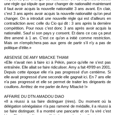
une règle qui stipule que pour changer de nationalité maintenant
il faut avoir acquis la nouvelle nationalité 3 ans avant. En clair,
c’est 3 ans après avoir acquis la nouvelle nationalité qu’on peut
changer. On a introduit une nouvelle règle qui est d’ailleurs en
contradiction avec celle du Cio qui dit : 3 ans après la dernière
compétition. Pour nous c’est donc 3 ans après avoir acquis la
nationalité. Sauf si son pays y consent. Et dans ce cas ça peut
être amené à 1 an. C’est ce qu’on a initié comme restriction.
Mais on n’empêchera pas aux gens de partir s’il n’y a pas de
politique d’élite.»
ABSENSE DE AMY MBACKE THIAM
«Elle n’avait rien à faire ici à Pékin, parce qu’elle ne s’est pas
entraînée. Elle allait se faire ridiculiser. Amy a fait 49’89 en 2001.
Depuis cette époque elle n’a pas progressé d’un centième. Si
elle avait progressé d’une seconde elle gagnait ici. En 7 ans elle
n’a pas progressé et elle se permet de traiter les dirigeants de
couillons. Arrêtez de me parler de Amy Mbacké !»
AFFAIRE DU DTN AMADOU DIAO
«Il a réussi à sa faire distinguer (rires). Du moment où la
délégation sénégalaise n’a pas ramené de médaille, il a réussi à
se faire distinguer. Il a montré une pancarte et on l’a viré c’est