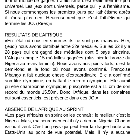
tout le monde de gagner. L’athlétisme c’est réellement le sport
universel. Les jeux sont universels, parce qu’il y a l’athlétisme.
Si nous commençons les premiers jours par l’athlétisme après
il n’aura plus rien. Heureusement que c’est l’athlétisme qui
termine les JO. (Rires)»
RESULTATS DE L’AFRIQUE
«En l’état où nous en sommes ils ne sont pas mauvais. Hier,
(jeudi) nous avons distribué notre 32e médaille. Sur les 32 il y a
28 pays qui ont gagné des médailles dont 5 pays africains.
L’Afrique compte 15 médailles gagnées (plus hier le bronze du
Nigeria au relais féminin). Nous avons nos points forts, c’est le
demi-fond et le fond où nous avons confirmé. Françoise
Mbango a fait quelque chose d’extraordinaire. Elle a confirmé
son titre olympique, en battant le record olympique. Elle aurait
pu être championne olympique, puisqu’elle est à 11 cm de son
record du monde 15,50m. Donc l’Afrique, dans les domaines
qui sont essentiels, est présente dans ces JO.»
ABSENCE DE L’AFRIQUE AU SPRINT
«Les pays africains en sprint on les connaît : le meilleur c’est le
Nigeria. Mais, malheureusement il n’y a rien au Nigeria. Chacun
va où il veut. C’est un pays qui peut tenir la dragée haute aux
Etats-Unis au point de vue potentiel. Mais, il n’y a aucune