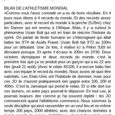
BILAN DE L’ATHLETISME MONDIAL
«Comme vous l’avez constaté on a eu de bons résultats. En 4
jours nous étions à 4 records du monde. Et des records assez
particuliers, avec le record du monde à la perche (5,05m) chez
les Dames qui est revenu à l’Afrique. Mais, il y a surtout le
phénomène Usain Bolt qui est en train de réécrire l’histoire du
sprint. On parlait de limite humaine en s’interrogeant qui allait
battre les 9’74 de Asafa Powel. Usain Bolt fait 9’72 au 100m
pour un débutant. Une 2e fois, il réalise ici à Pékin 9,69 en
déroulant presque. Et après il écrase le 200m en 19’30. Deux
victoires olympiques et deux records du monde, c’est la
première fois que ça se produit pour un garçon qui a eu 22 ans
hier (jeudi 21 août). (Avec le relais 4X100, il a encore battu hier
avec son équipe le record du monde). Nous avons de quoi être
satisfaits. Les Etats-Unis ont l’habitude de dominer, mais pour
ces JO ils n’auront pratiquement rien gagné entre 100, 200 et
400m. C’est la Jamaïque qui prend le relais. Et si elle dort sur
ses lauriers, un autre pays pourrait le dépasser. En tout cas, je
pourrais toujours dire comme je l’ai souvent répété : les JO
commencent quand l’athlétisme commence. Nous sommes la
seule discipline qui peut rassembler en un seul lieu et en même
temps 200 pays, 2000 athlètes, avec des chances données à