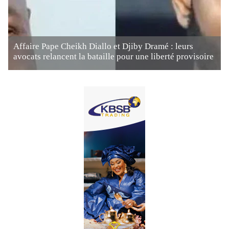
Affaire Pape Cheikh Diallo et Djiby Dramé : leurs
avocats relancent la bataille pour une liberté provisoire