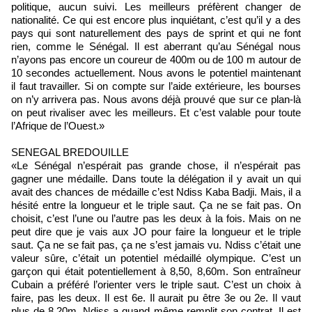
politique, aucun suivi. Les meilleurs préfèrent changer de
nationalité. Ce qui est encore plus inquiétant, c’est qu’il y a des
pays qui sont naturellement des pays de sprint et qui ne font
rien, comme le Sénégal. Il est aberrant qu’au Sénégal nous
n’ayons pas encore un coureur de 400m ou de 100 m autour de
10 secondes actuellement. Nous avons le potentiel maintenant
il faut travailler. Si on compte sur l’aide extérieure, les bourses
on n’y arrivera pas. Nous avons déjà prouvé que sur ce plan-là
on peut rivaliser avec les meilleurs. Et c’est valable pour toute
l’Afrique de l’Ouest.»
SENEGAL BREDOUILLE
«Le Sénégal n’espérait pas grande chose, il n’espérait pas
gagner une médaille. Dans toute la délégation il y avait un qui
avait des chances de médaille c’est Ndiss Kaba Badji. Mais, il a
hésité entre la longueur et le triple saut. Ça ne se fait pas. On
choisit, c’est l’une ou l’autre pas les deux à la fois. Mais on ne
peut dire que je vais aux JO pour faire la longueur et le triple
saut. Ça ne se fait pas, ça ne s’est jamais vu. Ndiss c’était une
valeur sûre, c’était un potentiel médaillé olympique. C’est un
garçon qui était potentiellement à 8,50, 8,60m. Son entraîneur
Cubain a préféré l’orienter vers le triple saut. C’est un choix à
faire, pas les deux. Il est 6e. Il aurait pu être 3e ou 2e. Il vaut
plus de 8,20m. Ndiss a quand même remplit son contrat. Il est