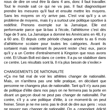
nous de dire on veut être là dans 4 ans, donc il faut travailler.
Tout le monde sait ce qui ne va pas. Il faut diagnostiquer
prendre les mesures qu’il faut et ensuite mettre les moyens.
Sans les moyens on n’y arrive pas. C’est vrai qu’il y a un
problème de moyens, mais il y a surtout une politique sportive à
redéfinir. Prenons exemple sur la Jamaïque. Elle est
performante parce que là-bas à l’école, l’athlétisme c’est dès
l’age de 9 ans. La Jamaïque a dominé les Américains en 48, il y
a 60 ans. Et depuis cette période chaque année tu as 6 mois
d’athlétisme scolaire pour toutes les catégories. Avant ils
sortaient mais maintenant ils peuvent rester chez eux, parce
qu’il y a un Centre d’entraînement à Kingston que nous avons
créé. Et Ulsain Bolt est dans ce centre. Il a pu se stabiliser dans
ce centre. Les résultats sont là. Il n’a plus besoin de s’exiler.»
CHANGEMENTS DE NATIONALITE
«Ça me fait mal de voir les athlètes changer de nationalité.
Mais, on n’arrêtera pas une telle pratique, en décidant que
personne ne changera plus de nationalité. Tant qu’il n’y aura pas
de politique d’élite dans nos pays on ne fermera pas la porte en
disant un garçon doué ne peut pas changer de nationalité. Par
contre, s’il y a une politique d’élite, à ce moment-là on peut
freiner. Sinon je ne me sens pas le droit de dire aux gens : vous
ne pouvez pas changer de nationalité. On a, cependant, édicté