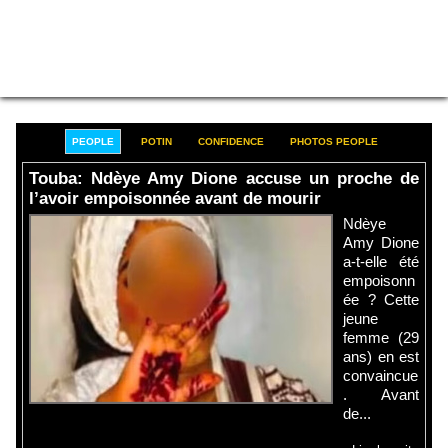
PEOPLE
POTIN
CONFIDENCE
PHOTOS PEOPLE
Touba: Ndèye Amy Dione accuse un proche de
l’avoir empoisonnée avant de mourir
Ndèye
Amy Dione
a-t-elle été
empoisonn
ée ? Cette
jeune
femme (29
ans) en est
convaincue
. Avant
de...