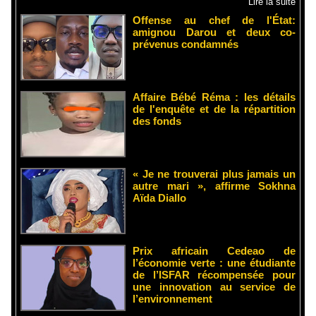
Lire la suite
Offense au chef de l'État:
amignou Darou et deux co-
prévenus condamnés
Affaire Bébé Réma : les détails
de l'enquête et de la répartition
des fonds
« Je ne trouverai plus jamais un
autre mari », affirme Sokhna
Aïda Diallo
Prix africain Cedeao de
l’économie verte : une étudiante
de l’ISFAR récompensée pour
une innovation au service de
l’environnement