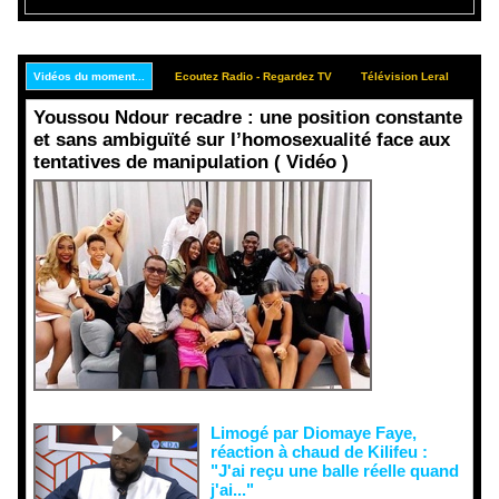
Vidéos du moment...
Ecoutez Radio - Regardez TV
Télévision Leral
Rep
Youssou Ndour recadre : une position constante
et sans ambiguïté sur l’homosexualité face aux
tentatives de manipulation ( Vidéo )
Face aux
interprétati
ons
malveillant
es et aux
tentatives
de
récupératio
n visant à
semer le
doute...
Limogé par Diomaye Faye,
réaction à chaud de Kilifeu :
"J'ai reçu une balle réelle quand
j'ai..."