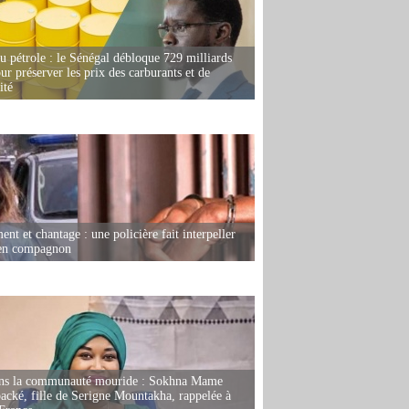
u pétrole : le Sénégal débloque 729 milliards
r préserver les prix des carburants et de
ité
nt et chantage : une policière fait interpeller
ien compagnon
ans la communauté mouride : Sokhna Mame
ké, fille de Serigne Mountakha, rappelée à