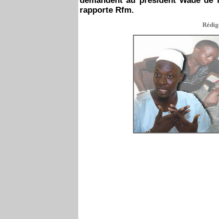
demandent au président Wade de ro
rapporte Rfm.
Rédigé