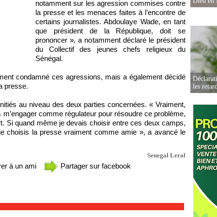
Dieu en 
notamment sur les agression commises contre
la presse et les menaces faites à l’encontre de
certains journalistes. Abdoulaye Wade, en tant
que président de la République, doit se
prononcer », a notamment déclaré le président
du Collectif des jeunes chefs religieux du
Sénégal.
ment condamné ces agressions, mais a également décidé
Déclarat
la presse.
les retar
initiés au niveau des deux parties concernées. « Vraiment,
is m’engager comme régulateur pour résoudre ce problème,
urt. Si quand même je devais choisir entre ces deux camps,
 je choisis la presse vraiment comme amie », a avancé le
Senegal Leral
er à un ami
Partager sur facebook