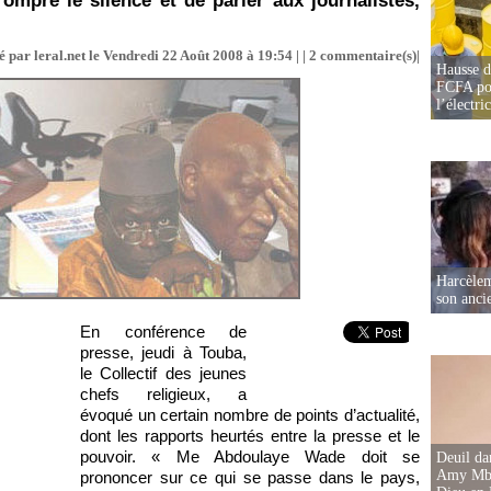
mpre le silence et de parler aux journalistes,
 par leral.net le Vendredi 22 Août 2008 à 19:54 | |
2
commentaire(s)|
Hausse d
FCFA pou
l’électric
Harcèleme
son anc
En conférence de
presse, jeudi à Touba,
le Collectif des jeunes
chefs religieux, a
évoqué un certain nombre de points d’actualité,
dont les rapports heurtés entre la presse et le
pouvoir. « Me Abdoulaye Wade doit se
Deuil d
Amy Mbac
prononcer sur ce qui se passe dans le pays,