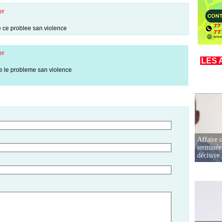
er
re ce problee san violence
er
LES 
re le probleme san violence
Affaire d
terminée
décisive