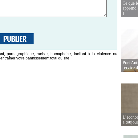
Ce que l
apprend 
)
nt, pornographique, raciste, homophobe, incitant à la violence ou
entraîner votre bannissement total du site
Port Aut
service 
L’écono
a toujou