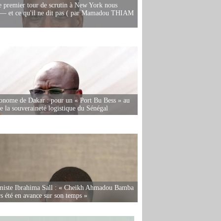
e premier tour de scrutin à New York nous
— et ce qu'il ne dit pas ( par Mamadou THIAM
onome de Dakar : pour un « Port Bu Bess » au
de la souveraineté logistique du Sénégal
miste Ibrahima Sall : « Cheikh Ahmadou Bamba
rs été en avance sur son temps »