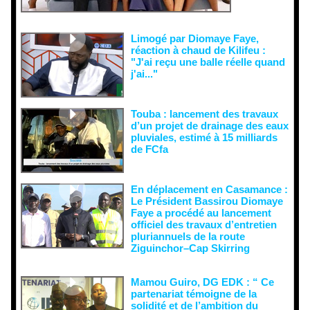
semer le
doute...
Limogé par Diomaye Faye,
réaction à chaud de Kilifeu :
"J'ai reçu une balle réelle quand
j'ai..."
Touba : lancement des travaux
d’un projet de drainage des eaux
pluviales, estimé à 15 milliards
de FCfa ‎
En déplacement en Casamance :
Le Président Bassirou Diomaye
Faye a procédé au lancement
officiel des travaux d’entretien
pluriannuels de la route
Ziguinchor–Cap Skirring
Mamou Guiro, DG EDK : “ Ce
partenariat témoigne de la
solidité et de l’ambition du