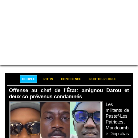
PEOPLE
POTIN
CONFIDENCE
PHOTOS PEOPLE
Offense au chef de l'État: amignou Darou et
deux co-prévenus condamnés
Les
militants de
Pastef-Les
Patriotes,
Mandoumb
é Diop alias