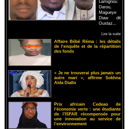
Lamignou
Darou,
Magueye
Diaw dit
Oustaz...
Lire la suite
Affaire Bébé Réma : les détails
de l'enquête et de la répartition
des fonds
« Je ne trouverai plus jamais un
autre mari », affirme Sokhna
Aïda Diallo
Prix africain Cedeao de
l’économie verte : une étudiante
de l’ISFAR récompensée pour
une innovation au service de
l’environnement