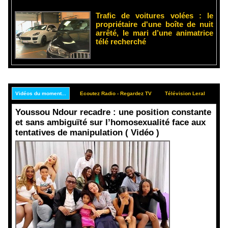
Trafic de voitures volées : le
propriétaire d'une boîte de nuit
arrêté, le mari d’une animatrice
télé recherché
Vidéos du moment...
Ecoutez Radio - Regardez TV
Télévision Leral
Rep
Youssou Ndour recadre : une position constante
et sans ambiguïté sur l’homosexualité face aux
tentatives de manipulation ( Vidéo )
Face aux
interprétati
ons
malveillant
es et aux
tentatives
de
récupératio
n visant à