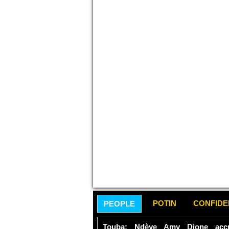
POTIN
CONFID
PEOPLE
Touba: Ndèye Amy Dione accu