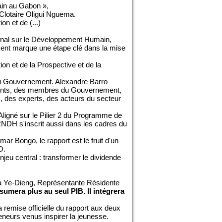
in au Gabon »,
Clotaire Oligui Nguema.
on et de (...)
tional sur le Développement Humain,
ent marque une étape clé dans la mise
tion et de la Prospective et de la
du Gouvernement. Alexandre Barro
résents, des membres du Gouvernement,
s, des experts, des acteurs du secteur
ligné sur le Pilier 2 du Programme de
NDH s'inscrit aussi dans les cadres du
 Bongo, le rapport est le fruit d'un
O.
jeu central : transformer le dividende
kya Ye-Dieng, Représentante Résidente
mera plus au seul PIB. Il intégrera
remise officielle du rapport aux deux
eneurs venus inspirer la jeunesse.