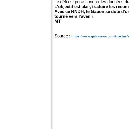
Le défi est posé : ancrer les données du
L'objectif est clair, traduire les rec
Avec ce RNDH, le Gabon se dote d'un 
tourné vers l'avenir
.
MT
Source :
https://www.gabonews.com/fr/actus/soc