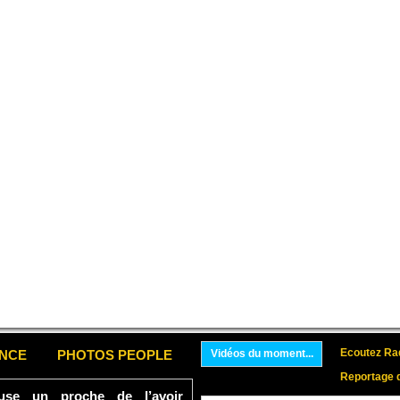
Ecoutez Rad
ENCE
PHOTOS PEOPLE
Vidéos du moment...
Reportage 
se un proche de l’avoir