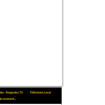
io - Regardez TV
Télévision Leral
du moment...