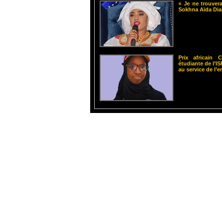
« Je ne trouvera
Sokhna Aïda Dia
Prix africain
étudiante de l’
au service de l’