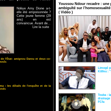
Youssou Ndour recadre : une p
ambiguïté sur l’homosexualité
Ndèye Amy Dione a-t-
( Vidéo )
elle été empoisonnée ?
Cette jeune femme (29
ans) en est
convaincue. Avant de...
Lire la suite
 de l'État: amignou Darou et deux co-
amnés
Limogé p
Kilifeu : 
ma : les détails de l'enquête et de la
fonds
Touba : l
drainage 
FCfa ‎