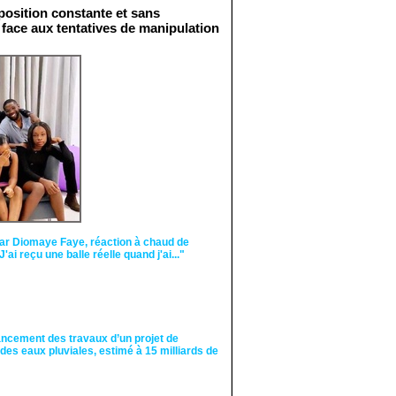
osition constante et sans
 face aux tentatives de manipulation
Face aux interprétations
malveillantes et aux
tentatives de
récupération visant à
semer le doute...
ar Diomaye Faye, réaction à chaud de
"J'ai reçu une balle réelle quand j'ai..."
ancement des travaux d’un projet de
des eaux pluviales, estimé à 15 milliards de