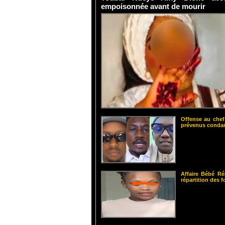
empoisonnée avant de mourir
Offense au chef
prévenus cond
Affaire Bébé Ré
répartition des 