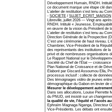
Développement Humain, RNDH. Intitulé 
ce document marque une étape clé dans 
L'atelier de restitution s'est tenu au Com
-
SOCIETE
/
SUJET_ECRIT_MAISON
Libreville, juillet 2026 — Vingt ans apr
RNDH. Intitulé « Jeunesse, Employabil
en œuvre de la vision du Président de l
L'atelier de restitution s'est tenu au Com
Direction Générale de la Prospective
C'est une cérémonie de haut niveau. L
Chambrier, Vice-Président de la Républ
des représentants des institutions de la
privé et de nombreuses organisations d
Le Rapport National sur le Développeme
Société du Chef de l'État — croissance
Plan National de Croissance et de Dév
Élaboré par Giscard Assoumou Ella, Pro
processus inclusif : collecte de données
Des témoignages vidéo de jeunes entrepr
démographique du Gabon en levier de c
Mesurer le développement autremen
Dans ses allocutions, Louise Pierrette 
du PNUD, ont insisté sur un changeme
la qualité de vie, l'équité et l'accès 
Ephraïm Magnaga Nganga, Directeur Géné
Vice-Présidents. Les débats ont ensuite