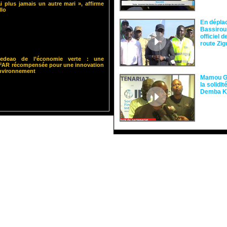
i plus jamais un autre mari », affirme
llo
En dépla
Bassirou
officiel 
route Zi
 Cedeao de l’économie verte : une
ISFAR récompensée pour une innovation
environnement
Mamou Gu
la solidi
Demba 