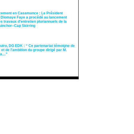
cement en Casamance : Le Président
 Diomaye Faye a procédé au lancement
des travaux d’entretien pluriannuels de la
guinchor–Cap Skirring
iro, DG EDK : “ Ce partenariat témoigne de
té et de l’ambition du groupe dirigé par M.
Ka…”