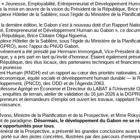
« Jeunesse, Employabilité, Entrepreneuriat et Développement Huma
la mise en œuvre de la vision du Président de la République, Brice 
plexe Hôtelier de la Sablière, sous l'égide du Ministère de la Planificati
ès la dernière édition, le Gabon s'est à nouveau doté d'un Rapport Na
ité, Entrepreneuriat et Développement Humain au Gabon », ce docum
a République, Brice Clotaire Oligui Nguema.
plexe Hôtelier de la Sablière, sous l'égide du Ministère de la Planifica
 (DGPRO), avec l'appui du PNUD Gabon.
'événement a été présidé par Hermann Immongault, Vice-Président 
ique, y a pris part en tant qu'invité d'honneur. Étaient également p
 République, des élus locaux, des partenaires techniques et financier
e jeunesse.
nt Humain (RNDH) est un rapport au cœur des priorités nationales. A
 économique, équité sociale et développement humain durable — le R
eloppement, (PNCD), des ODD et de l'Agenda 2063.
fesseur Agrégé en Économie et Directeur du LABAT à l'Université Omar
, enquêtes de terrain, atelier de validation du 16 juin 2026 à la DGPR
eneurs et demandeurs d'emploi ont ouvert les travaux, rappelant l'en
roissance.
t
Mvono, Ministre de la Planification et de la Prospective, et Mme Ro
nt de paradigme.
Désormais, le développement du Gabon ne se résu
aux opportunités pour tous.
ral de la Prospective, a présenté les grandes conclusions avant la 
 porté sur des pistes concrètes, illustrées par des parcours d'entrepr