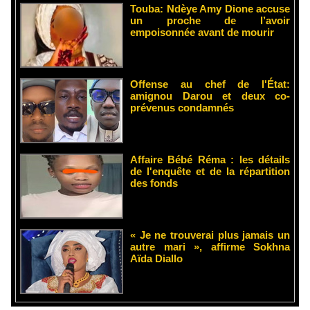
Touba: Ndèye Amy Dione accuse
un proche de l’avoir
empoisonnée avant de mourir
Offense au chef de l'État:
amignou Darou et deux co-
prévenus condamnés
Affaire Bébé Réma : les détails
de l'enquête et de la répartition
des fonds
« Je ne trouverai plus jamais un
autre mari », affirme Sokhna
Aïda Diallo