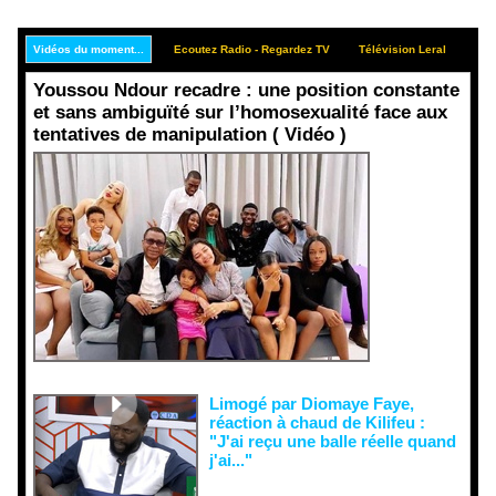
Vidéos du moment...
Ecoutez Radio - Regardez TV
Télévision Leral
Rep
Youssou Ndour recadre : une position constante
et sans ambiguïté sur l’homosexualité face aux
tentatives de manipulation ( Vidéo )
Face aux
interprétati
ons
malveillant
es et aux
tentatives
de
récupératio
n visant à
semer le
doute...
Limogé par Diomaye Faye,
réaction à chaud de Kilifeu :
"J'ai reçu une balle réelle quand
j'ai..."