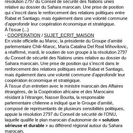
résolution 2797 du Conseil de sécurité des Nations unies
relative au dossier du Sahara marocain. Une prise de position
qui s'inscrit dans le renforcement des relations politiques entre
Rabat et Santiago, mais également dans une volonté commune
d'approfondir leur coopération économique et stratégique.
À l'issue (...)
-
COOPERATION
/
SUJET_ECRIT_MAISON
En visite officielle au Maroc, la présidente du Groupe d'amitié
parlementaire Chili–Maroc, María Catalina Del Real Mihovilovic,
a réaffirmé, mardi, le soutien de son groupe à la résolution 2797
du Conseil de sécurité des Nations unies relative au dossier du
Sahara marocain. Une prise de position qui s'inscrit dans le
renforcement des relations politiques entre Rabat et Santiago,
mais également dans une volonté commune d'approfondir leur
coopération économique et stratégique.
À l'issue d'un entretien avec le ministre marocain des Affaires
étrangères, de la Coopération africaine et des Marocains
résidant à l'étranger, Nasser Bourita, la responsable
parlementaire chilienne a indiqué que le Groupe d'amitié,
composé de représentants de plusieurs sensibilités politiques,
appuie la résolution 2797 du Conseil de sécurité de l'ONU,
laquelle qualifie le plan marocain d'autonomie de «
solution
sérieuse et durable
» au différend régional autour du Sahara
marocain.