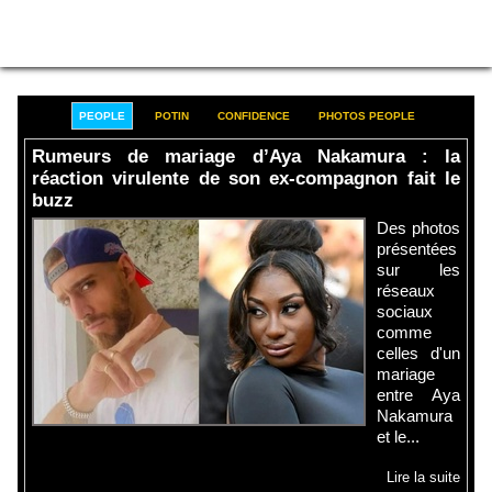
PEOPLE
POTIN
CONFIDENCE
PHOTOS PEOPLE
Rumeurs de mariage d’Aya Nakamura : la
réaction virulente de son ex-compagnon fait le
buzz
Des photos
présentées
sur les
réseaux
sociaux
comme
celles d'un
mariage
entre Aya
Nakamura
et le...
Lire la suite