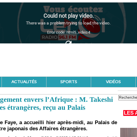
ACTUALITÉS
SPORTS
VIDÉOS
gement envers l’Afrique : M. Takeshi
es étrangères, reçu au Palais
LES 
 Faye, a accueilli hier après-midi, au Palais de
tre japonais des Affaires étrangères.