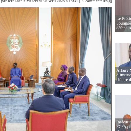
 par leral.net le Mercredi 30 Avril 2025 à 15:31 | |
0
commentaire(s)|
Le Prési
Soumaré 
défend s
Affaire 
d’instruc
clôture 
Insécurit
FCFA pou