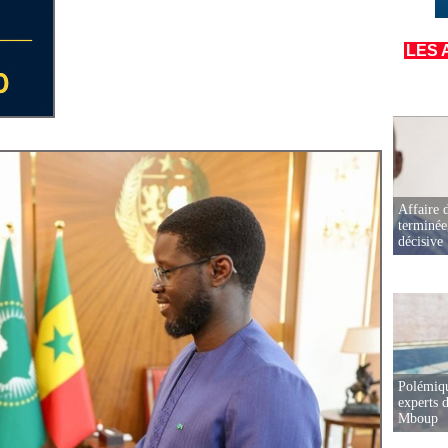
LES 
Affaire d
terminée
décisive
Polémiqu
experts d
Mboup