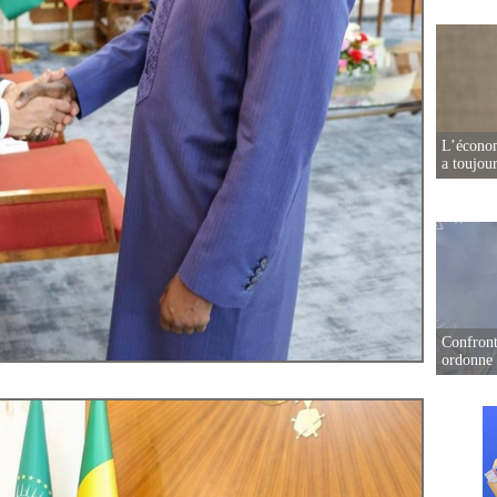
L’écono
a toujou
Confront
ordonne 