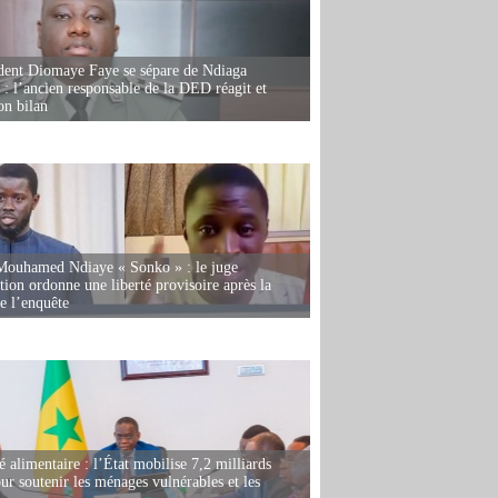
dent Diomaye Faye se sépare de Ndiaga
: l’ancien responsable de la DED réagit et
on bilan
Mouhamed Ndiaye « Sonko » : le juge
tion ordonne une liberté provisoire après la
de l’enquête
é alimentaire : l’État mobilise 7,2 milliards
r soutenir les ménages vulnérables et les