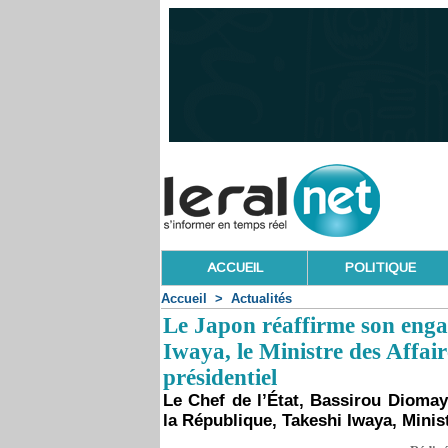
ACCUEIL
POLITIQUE
Accueil
>
Actualités
Le Japon réaffirme son enga
Iwaya, le Ministre des Affair
présidentiel
Le Chef de l’État, Bassirou Diomaye
la République, Takeshi Iwaya, Minis