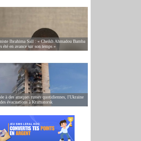
miste Ibrahima Sall : « Cheikh Ahmadou Bamba
rs été en avance sur son temps »
ée à des attaques russes quotidiennes, l'Ukraine
des évacuations à Kramatorsk