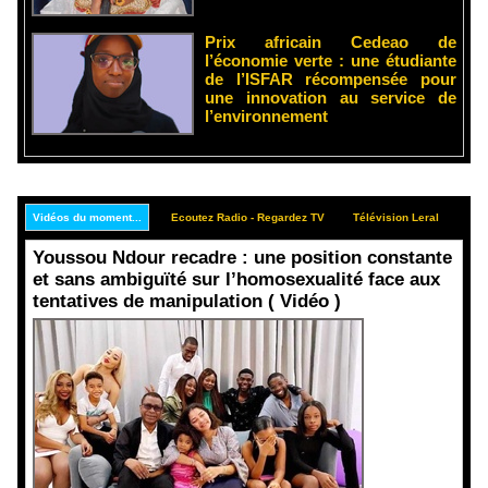
Prix africain Cedeao de
l’économie verte : une étudiante
de l’ISFAR récompensée pour
une innovation au service de
l’environnement
Vidéos du moment...
Ecoutez Radio - Regardez TV
Télévision Leral
Rep
Youssou Ndour recadre : une position constante
et sans ambiguïté sur l’homosexualité face aux
tentatives de manipulation ( Vidéo )
Face aux
interprétati
ons
malveillant
es et aux
tentatives
de
récupératio