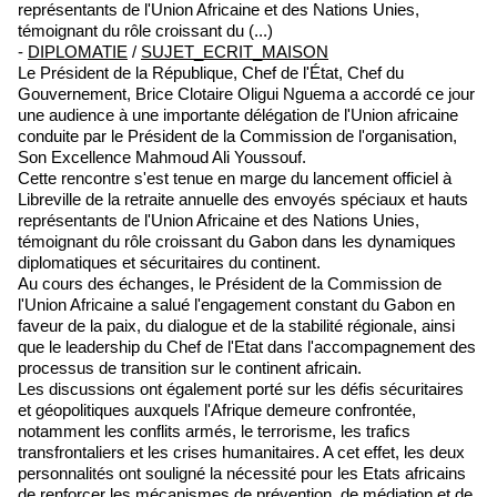
représentants de l'Union Africaine et des Nations Unies,
témoignant du rôle croissant du (...)
-
DIPLOMATIE
/
SUJET_ECRIT_MAISON
Le Président de la République, Chef de l'État, Chef du
Gouvernement, Brice Clotaire Oligui Nguema a accordé ce jour
une audience à une importante délégation de l'Union africaine
conduite par le Président de la Commission de l'organisation,
Son Excellence Mahmoud Ali Youssouf.
Cette rencontre s'est tenue en marge du lancement officiel à
Libreville de la retraite annuelle des envoyés spéciaux et hauts
représentants de l'Union Africaine et des Nations Unies,
témoignant du rôle croissant du Gabon dans les dynamiques
diplomatiques et sécuritaires du continent.
Au cours des échanges, le Président de la Commission de
l'Union Africaine a salué l'engagement constant du Gabon en
faveur de la paix, du dialogue et de la stabilité régionale, ainsi
que le leadership du Chef de l'Etat dans l'accompagnement des
processus de transition sur le continent africain.
Les discussions ont également porté sur les défis sécuritaires
et géopolitiques auxquels l'Afrique demeure confrontée,
notamment les conflits armés, le terrorisme, les trafics
transfrontaliers et les crises humanitaires. A cet effet, les deux
personnalités ont souligné la nécessité pour les Etats africains
de renforcer les mécanismes de prévention, de médiation et de