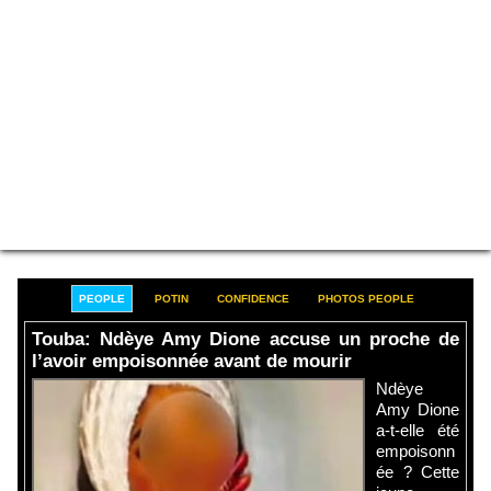
PEOPLE
POTIN
CONFIDENCE
PHOTOS PEOPLE
Touba: Ndèye Amy Dione accuse un proche de
l’avoir empoisonnée avant de mourir
Ndèye
Amy Dione
a-t-elle été
empoisonn
ée ? Cette