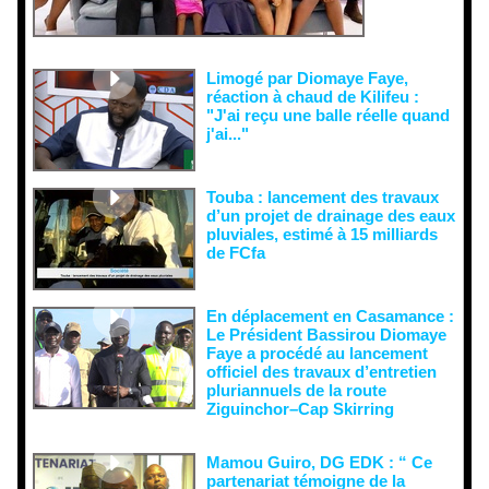
n visant à
semer le
doute...
Limogé par Diomaye Faye,
réaction à chaud de Kilifeu :
"J'ai reçu une balle réelle quand
j'ai..."
Touba : lancement des travaux
d’un projet de drainage des eaux
pluviales, estimé à 15 milliards
de FCfa ‎
En déplacement en Casamance :
Le Président Bassirou Diomaye
Faye a procédé au lancement
officiel des travaux d’entretien
pluriannuels de la route
Ziguinchor–Cap Skirring
Mamou Guiro, DG EDK : “ Ce
partenariat témoigne de la