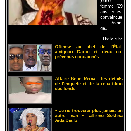
jeune
femme (29
ans) en est
convaincue
. Avant
de...
Lire la suite
Offense au chef de l'État:
amignou Darou et deux co-
prévenus condamnés
Affaire Bébé Réma : les détails
de l'enquête et de la répartition
des fonds
« Je ne trouverai plus jamais un
autre mari », affirme Sokhna
Aïda Diallo