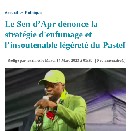
Accueil
>
Politique
Le Sen d’Apr dénonce la
stratégie d'enfumage et
l’insoutenable légèreté du Pastef
Rédigé par leral.net le Mardi 14 Mars 2023 à 01:59 | |
0
commentaire(s)|