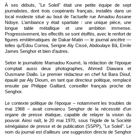
À ses débuts, "Le Soleil" était une petite équipe de sept
journalistes, dont trois coopérants français, installés dans un
local modeste situé au bout de l’actuelle rue Amadou Assane
Ndoye. L’ambiance y était spartiate : une unique pièce, une
longue table métallique et une ambition immense.
Progressivement, les effectifs se sont étoffés, avec le renfort de
figures emblématiques de Dakar-Matin — le journal ancêtre —
telles qu’Edou Correa, Serigne Aly Cissé, Abdoulaye Bâ, Emile
James Senghor et bien d’autres.
Selon le journaliste Mamadou Koumé, la rédaction de l’époque
comptait aussi deux photographes, Ahmed Diawara et
Ousmane Diallo. Le premier rédacteur en chef fut Bara Diouf,
épaulé par Aly Dioum, en tant que directeur politique, remplacé
ensuite par Philippe Gaillard, conseiller français proche de
Senghor.
Le contexte politique de l’époque – notamment les troubles de
mai 1968 – avait convaincu Senghor de la nécessité d’un
organe de presse étatique, capable de relayer la vision du
pouvoir. Ainsi naît, le 20 mai 1970, sous l’égide de la Société
sénégalaise de presse et de publication (SSPP), "Le Soleil". Le
nom du journal est d’ailleurs une suggestion directe de Senghor