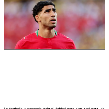
Le footballeur marocain Achraf Hakimi sera bien jugé pour viol