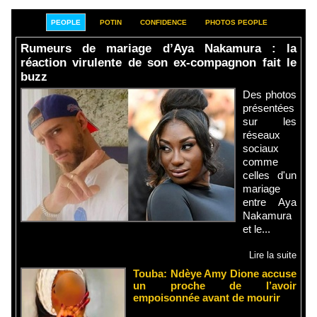
PEOPLE
POTIN
CONFIDENCE
PHOTOS PEOPLE
Rumeurs de mariage d’Aya Nakamura : la
réaction virulente de son ex-compagnon fait le
buzz
Des photos
présentées
sur les
réseaux
sociaux
comme
celles d'un
mariage
entre Aya
Nakamura
et le...
Lire la suite
Touba: Ndèye Amy Dione accuse
un proche de l’avoir
empoisonnée avant de mourir