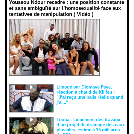
Youssou Ndour recadre : une position constante
et sans ambiguïté sur l’homosexualité face aux
tentatives de manipulation ( Vidéo )
Face aux
interprétati
ons
malveillant
es et aux
tentatives
de
récupératio
n visant à
semer le
doute...
Limogé par Diomaye Faye,
réaction à chaud de Kilifeu :
"J'ai reçu une balle réelle quand
j'ai..."
Touba : lancement des travaux
d’un projet de drainage des eaux
pluviales, estimé à 15 milliards