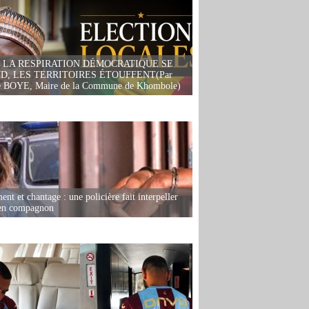
 LA RESPIRATION DÉMOCRATIQUE SE
D, LES TERRITOIRES ÉTOUFFENT(Par
 BOYE, Maire de la Commune de Khombole)
nt et chantage : une policière fait interpeller
ien compagnon