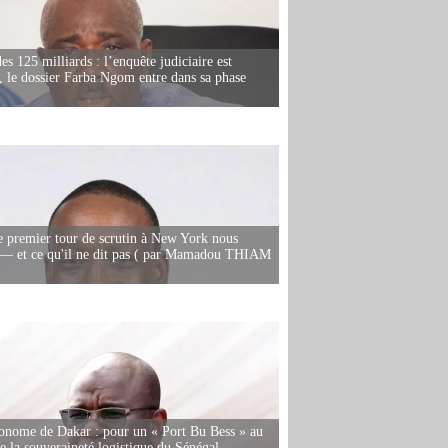
es 125 milliards : l’enquête judiciaire est
, le dossier Farba Ngom entre dans sa phase
e premier tour de scrutin à New York nous
— et ce qu'il ne dit pas ( par Mamadou THIAM
onome de Dakar : pour un « Port Bu Bess » au
de la souveraineté logistique du Sénégal