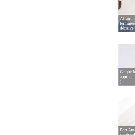
Affaire d
terminée
décisive
Ce que l
apprend 
)
Port Aut
service 