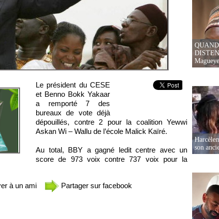
QUAND
DISTEN
Magueye
Le président du CESE
et Benno Bokk Yakaar
a remporté 7 des
bureaux de vote déjà
dépouillés, contre 2 pour la coalition Yewwi
Askan Wi – Wallu de l’école Malick Kaïré.
Harcèleme
son anc
Au total, BBY a gagné ledit centre avec un
score de 973 voix contre 737 voix pour la
er à un ami
Partager sur facebook