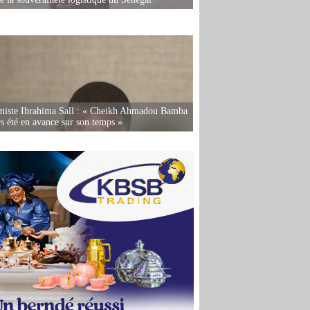
miste Ibrahima Sall : « Cheikh Ahmadou Bamba
rs été en avance sur son temps »