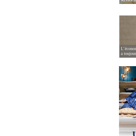
L’écono
a toujou