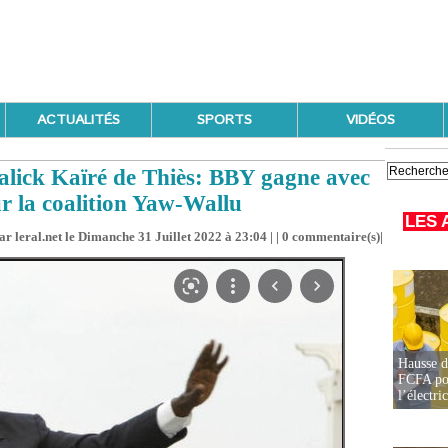
ACTUALITÉS
SPORTS
VIDÉOS
Malick Kaïré de Thiès: BBY gagne avec
r la coalition Yaw-Wallu
LES 
r leral.net le Dimanche 31 Juillet 2022 à 23:04 | |
0
commentaire(s)|
Hausse d
FCFA pou
l’électric