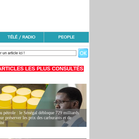
TÉLÉ / RADIO
PEOPLE
ARTICLES LES PLUS CONSULTÉS
u pétrole : le Sénégal débloque 729 milliards
r préserver les prix des carburants et de
ité