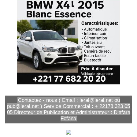
Contactez - nous ( Email : leral@leral.net ou
pub@leral.net ) Service Commercial : + 22178 323 05
05 Directeur de Publication et Administrateur : Diafara
Fofana