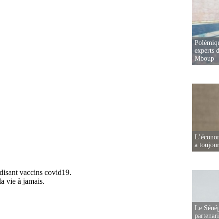
Polémiqu
experts d
Mboup
L’écono
a toujou
Le Sénég
partenar