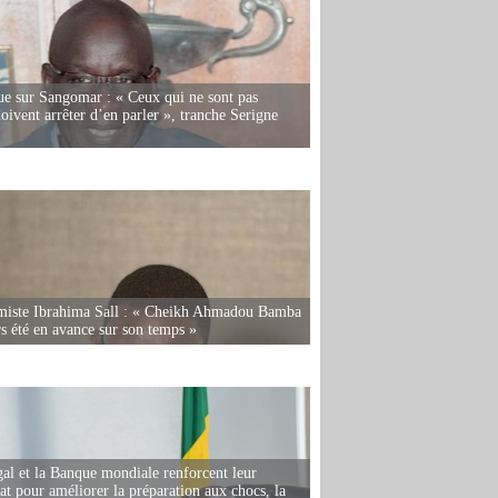
e sur Sangomar : « Ceux qui ne sont pas
oivent arrêter d’en parler », tranche Serigne
miste Ibrahima Sall : « Cheikh Ahmadou Bamba
rs été en avance sur son temps »
al et la Banque mondiale renforcent leur
iat pour améliorer la préparation aux chocs, la