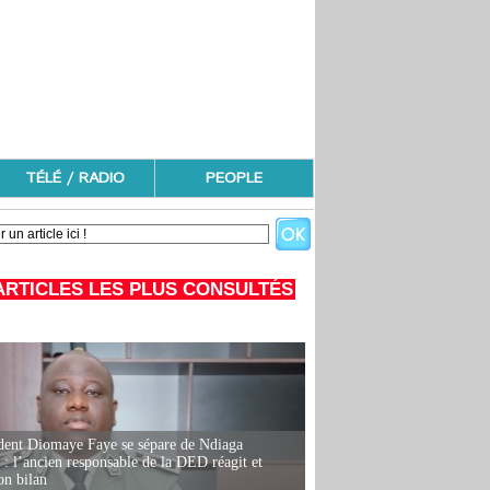
TÉLÉ / RADIO
PEOPLE
ARTICLES LES PLUS CONSULTÉS
dent Diomaye Faye se sépare de Ndiaga
: l’ancien responsable de la DED réagit et
on bilan