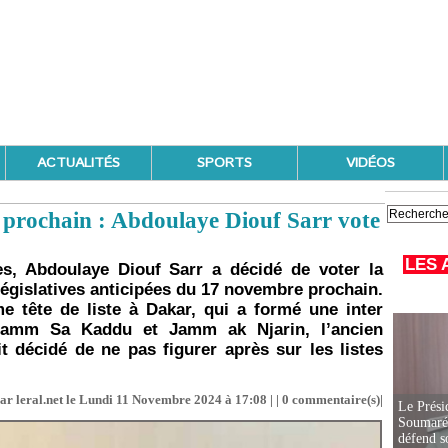
ACTUALITÉS
SPORTS
VIDÉOS
 prochain : Abdoulaye Diouf Sarr vote
LES 
es, Abdoulaye Diouf Sarr a décidé de voter la
égislatives anticipées du 17 novembre prochain.
 tête de liste à Dakar, qui a formé une inter
 Samm Sa Kaddu et Jamm ak Njarin, l’ancien
it décidé de ne pas figurer après sur les listes
ar leral.net le Lundi 11 Novembre 2024 à 17:08 | |
0
commentaire(s)|
Le Prési
Soumaré 
défend s