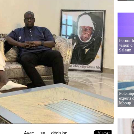
Forum In
vision d
Salaam
Polémiqu
experts d
Mboup
Avec sa décision