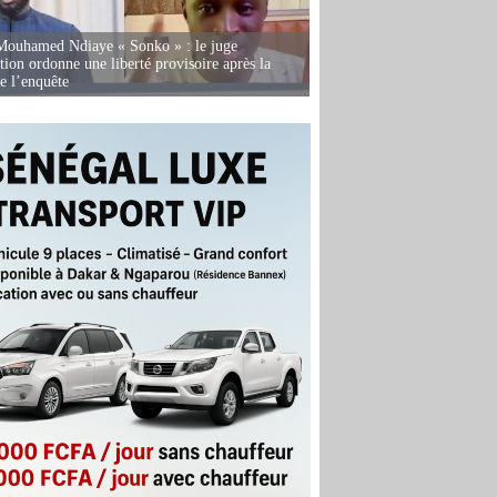
Mouhamed Ndiaye « Sonko » : le juge
tion ordonne une liberté provisoire après la
de l’enquête