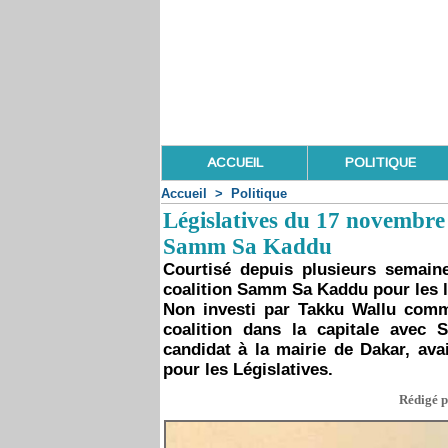
ACCUEIL
POLITIQUE
Accueil
>
Politique
Législatives du 17 novembre
Samm Sa Kaddu
Courtisé depuis plusieurs semain
coalition Samm Sa Kaddu pour les l
Non investi par Takku Wallu comme
coalition dans la capitale avec
candidat à la mairie de Dakar, ava
pour les Législatives.
Rédigé p