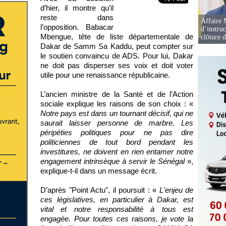
d’hier, il montre qu’il
reste dans
Affaire 
l’opposition. Babacar
d’instruc
Mbengue, tête de liste départementale de
clôture 
Dakar de Samm Sa Kaddu, peut compter sur
le soutien convaincu de ADS. Pour lui, Dakar
ne doit pas disperser ses voix et doit voter
utile pour une renaissance républicaine.
L’ancien ministre de la Santé et de l’Action
sociale explique les raisons de son choix : «
Notre pays est dans un tournant décisif, qui ne
saurait laisser personne de marbre. Les
péripéties politiques pour ne pas dire
politiciennes de tout bord pendant les
investitures, ne doivent en rien entamer notre
engagement intrinsèque à servir le Sénégal
»,
explique-t-il dans un message écrit.
D’après "Point Actu", il poursuit : «
L'enjeu de
ces législatives, en particulier à Dakar, est
vital et notre responsabilité à tous est
engagée. Pour toutes ces raisons, je vote la