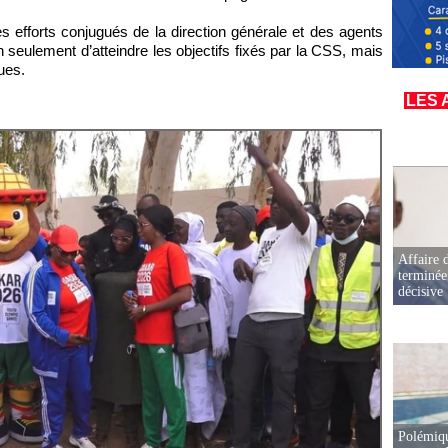
 efforts conjugués de la direction générale et des agents
seulement d’atteindre les objectifs fixés par la CSS, mais
ues.
LES 
Affaire d
terminée
décisive
Polémiqu