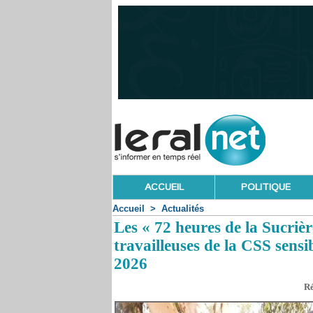
ACCUEIL
POLITIQUE
Accueil
>
Actualités
Les « 72 heures de la Sucriè
travailleuses de la CSS sensi
2026
Ré