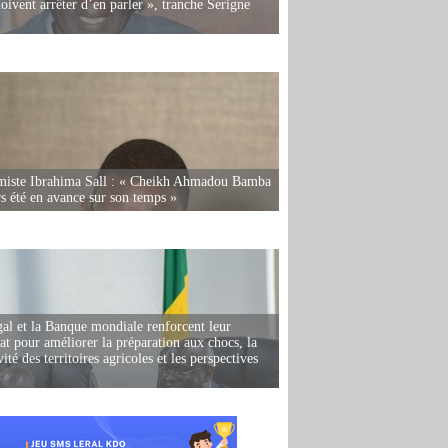
oivent arrêter d’en parler », tranche Serigne
miste Ibrahima Sall : « Cheikh Ahmadou Bamba
rs été en avance sur son temps »
al et la Banque mondiale renforcent leur
iat pour améliorer la préparation aux chocs, la
ité des territoires agricoles et les perspectives
i