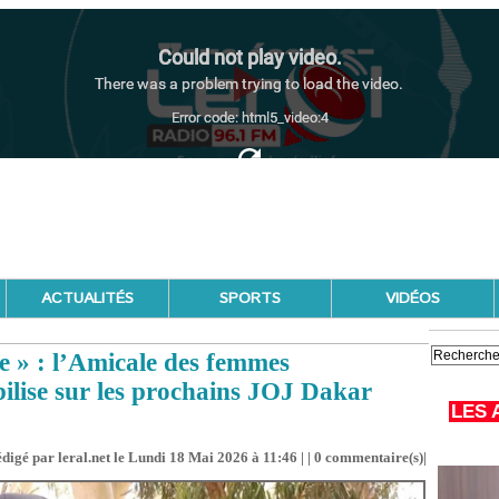
ACTUALITÉS
SPORTS
VIDÉOS
re » : l’Amicale des femmes
bilise sur les prochains JOJ Dakar
LES 
digé par leral.net le Lundi 18 Mai 2026 à 11:46 | |
0
commentaire(s)|