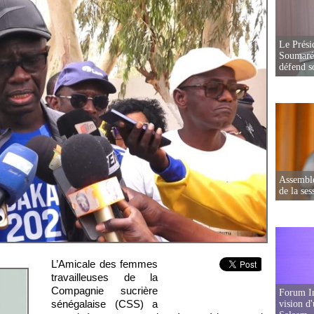
Le Prési
Soumaré 
défend s
Assemblé
de la ses
L’Amicale des femmes
travailleuses de la
Compagnie sucrière
Forum In
sénégalaise (CSS) a
vision d