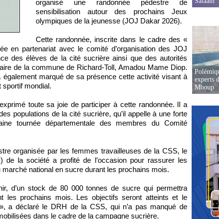
Salaam
organisé une randonnée pédestre de
sensibilisation autour des prochains Jeux
olympiques de la jeunesse (JOJ Dakar 2026).
Cette randonnée, inscrite dans le cadre des «
sée en partenariat avec le comité d’organisation des JOJ
ce des élèves de la cité sucrière ainsi que des autorités
 maire de la commune de Richard-Toll, Amadou Mame Diop.
Polémiqu
galement marqué de sa présence cette activité visant à
experts d
 sportif mondial.
Mboup
 exprimé toute sa joie de participer à cette randonnée. Il a
 populations de la cité sucrière, qu’il appelle à une forte
chaine tournée départementale des membres du Comité
stre organisée par les femmes travailleuses de la CSS, le
de la société a profité de l’occasion pour rassurer les
marché national en sucre durant les prochains mois.
ir, d’un stock de 80 000 tonnes de sucre qui permettra
 les prochains mois. Les objectifs seront atteints et le
 », a déclaré le DRH de la CSS, qui n’a pas manqué de
 mobilisées dans le cadre de la campagne sucrière.