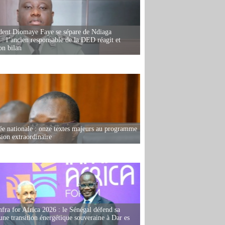
dent Diomaye Faye se sépare de Ndiaga
: l’ancien responsable de la DED réagit et
on bilan
e nationale : onze textes majeurs au programme
sion extraordinaire
fra for Africa 2026 : le Sénégal défend sa
'une transition énergétique souveraine à Dar es