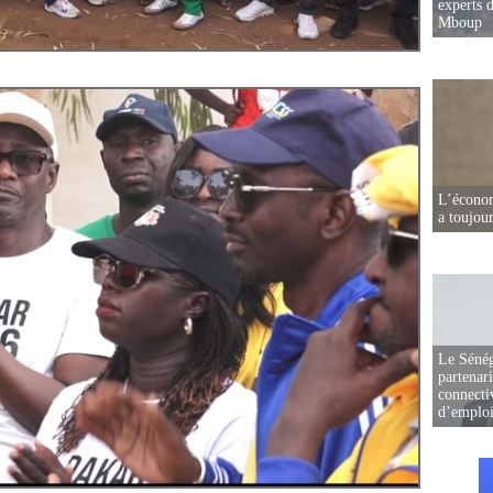
experts d
Mboup
L’écono
a toujou
Le Sénég
partenar
connectiv
d’emplo