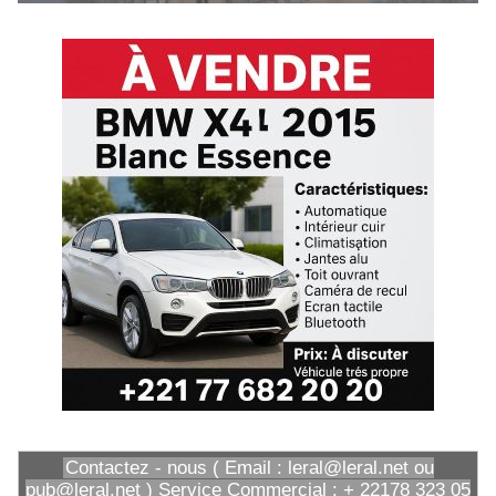
Contactez - nous ( Email : leral@leral.net ou
pub@leral.net ) Service Commercial : + 22178 323 05