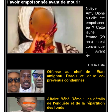
l’avoir empoisonnée avant de mourir
Ndèye
Amy Dione
a-t-elle été
empoisonn
ée ? Cette
jeune
femme (29
ans) en est
convaincue
. Avant
de...
Lire la suite
Offense au chef de l'État:
amignou Darou et deux co-
prévenus condamnés
Affaire Bébé Réma : les détails
de l'enquête et de la répartition
des fonds