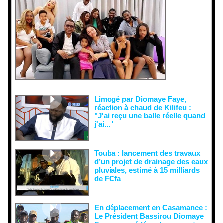
ons
malveillant
es et aux
tentatives
de
récupératio
n visant à
semer le
doute...
Limogé par Diomaye Faye,
réaction à chaud de Kilifeu :
"J'ai reçu une balle réelle quand
j'ai..."
Touba : lancement des travaux
d’un projet de drainage des eaux
pluviales, estimé à 15 milliards
de FCfa ‎
En déplacement en Casamance :
Le Président Bassirou Diomaye