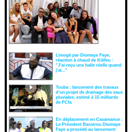
ons
malveillant
es et aux
tentatives
de
récupératio
n visant à
semer le
doute...
Limogé par Diomaye Faye,
réaction à chaud de Kilifeu :
"J'ai reçu une balle réelle quand
j'ai..."
Touba : lancement des travaux
d’un projet de drainage des eaux
pluviales, estimé à 15 milliards
de FCfa ‎
En déplacement en Casamance :
Le Président Bassirou Diomaye
Faye a procédé au lancement