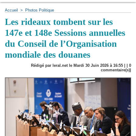
Accueil
>
Photos Politique
Les rideaux tombent sur les
147e et 148e Sessions annuelles
du Conseil de l’Organisation
mondiale des douanes
Rédigé par leral.net le Mardi 30 Juin 2026 à 16:55 | |
0
commentaire(s)|