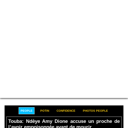
PEOPLE
POTIN
CONFIDENCE
PHOTOS PEOPLE
Touba: Ndèye Amy Dione accuse un proche de
l’avoir empoisonnée avant de mourir