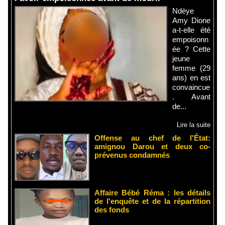
Ndèye
Amy Dione
a-t-elle été
empoisonn
ée ? Cette
jeune
femme (29
ans) en est
convaincue
. Avant
de...
Lire la suite
Offense au chef de l'État:
amignou Darou et deux co-
prévenus condamnés
Affaire Bébé Réma : les détails
de l'enquête et de la répartition
des fonds