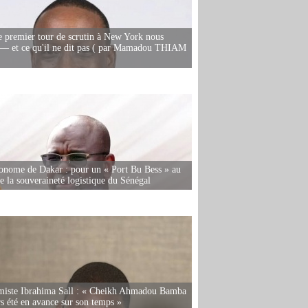
e premier tour de scrutin à New York nous
— et ce qu'il ne dit pas ( par Mamadou THIAM
onome de Dakar : pour un « Port Bu Bess » au
de la souveraineté logistique du Sénégal
miste Ibrahima Sall : « Cheikh Ahmadou Bamba
rs été en avance sur son temps »