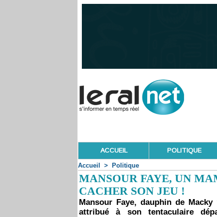
ACCUEIL
POLITIQUE
Accueil
>
Politique
MANSOUR FAYE, UN MA
CACHER SON JEU !
Mansour Faye, dauphin de Macky ?
attribué à son tentaculaire dép