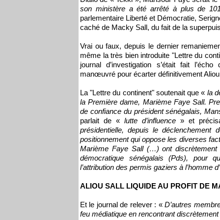
son ministère a été arrêté à plus de 101
parlementaire Liberté et Démocratie, Seri
caché de Macky Sall, du fait de la superpuis
Vrai ou faux, depuis le dernier remaniement
même la très bien introduite "Lettre du conti
journal d’investigation s’était fait l’é
manœuvré pour écarter définitivement Aliou S
La "Lettre du continent" soutenait que «
la d
la Première dame, Marième Faye Sall. Prem
de confiance du président sénégalais, Ma
parlait de «
lutte d’influence
» et précis
présidentielle, depuis le déclenchement de
positionnement qui oppose les diverses fac
Marième Faye Sall (…) ont discrètement pl
démocratique sénégalais (Pds), pour q
l’attribution des permis gaziers à l’homme d
ALIOU SALL LIQUIDE AU PROFIT DE 
Et le journal de relever : «
D’autres membres
feu médiatique en rencontrant discrètement p