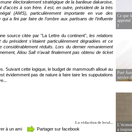
mune électoralement stratégique de la banlieue dakaroise,
l d’accès à son frère. il est, en outre, président de la très
énégal (AMS), particulièrement importante en vue des
Ce que l
qui a fini par faire de l’ombre aux partisans de l’influente
apprend 
)
une source citée par "La Lettre du continent",
les relations
 du président s’étaient particulièrement dégradées et ce
ce considérablement réduits. Lors du dernier remaniement
ernement, Aliou Sall n’avait finalement pas obtenu de ticket
es. Suivant cette logique, le budget de mammouth alloué au
Port Aut
est évidemment pas de nature à faire taire les supputations
service 
e...
La rédaction de leral...
L’écono
er à un ami
Partager sur facebook
a toujou