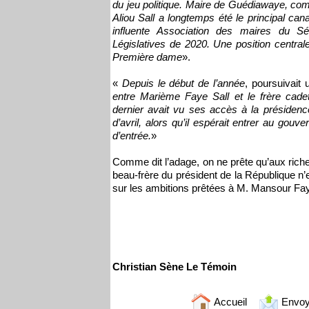
du jeu politique. Maire de Guédiawaye, com
Aliou Sall a longtemps été le principal cana
influente Association des maires du S
Législatives de 2020. Une position centrale 
Première dame
».
«
Depuis le début de l’année
, poursuivait 
entre Marième Faye Sall et le frère cadet
dernier avait vu ses accès à la présiden
d’avril, alors qu’il espérait entrer au gouv
d’entrée.
»
Comme dit l’adage, on ne prête qu’aux rich
beau-frère du président de la République n’
sur les ambitions prêtées à M. Mansour Fay
Christian Sène Le Témoin
Accueil
Envoy