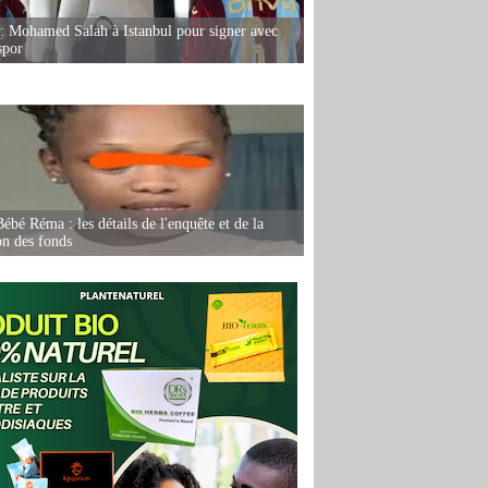
: Mohamed Salah à Istanbul pour signer avec
spor
ébé Réma : les détails de l'enquête et de la
on des fonds