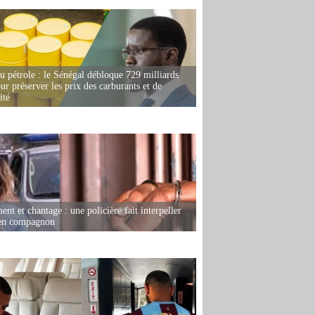
u pétrole : le Sénégal débloque 729 milliards
r préserver les prix des carburants et de
ité
nt et chantage : une policière fait interpeller
ien compagnon