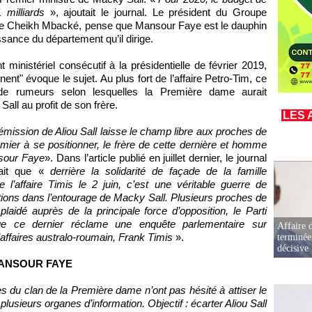
 milliards
», ajoutait le journal. Le président du Groupe
gne Cheikh Mbacké, pense que Mansour Faye est le dauphin
sance du département qu’il dirige.
 ministériel consécutif à la présidentielle de février 2019,
nent" évoque le sujet. Au plus fort de l’affaire Petro-Tim, ce
cho de rumeurs selon lesquelles la Première dame aurait
all au profit de son frère.
LES 
émission de Aliou Sall laisse le champ libre aux proches de
ier à se positionner, le frère de cette dernière et homme
nsour Faye
». Dans l’article publié en juillet dernier, le journal
ait que «
derrière la solidarité de façade de la famille
 l’affaire Timis le 2 juin, c’est une véritable guerre de
tions dans l’entourage de Macky Sall. Plusieurs proches de
aidé auprès de la principale force d’opposition, le Parti
ue ce dernier réclame une enquête parlementaire sur
Affaire d
’affaires australo-roumain, Frank Timis
».
terminée
décisive
MANSOUR FAYE
 du clan de la Première dame n’ont pas hésité à attiser le
lusieurs organes d’information. Objectif : écarter Aliou Sall