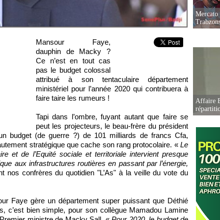
Mercato 
Trabzon
Mansour Faye,
dauphin de Macky ?
Ce n’est en tout cas
pas le budget colossal
attribué à son tentaculaire département
ministériel pour l’année 2020 qui contribuera à
faire taire les rumeurs !
Affaire B
répartiti
Tapi dans l’ombre, fuyant autant que faire se
peut les projecteurs, le beau-frère du président
’un budget (de guerre ?) de 101 milliards de francs Cfa,
utement stratégique que cache son rang protocolaire. «
Le
et de l’Equité sociale et territoriale intervient presque
ique aux infrastructures routières en passant par l’énergie,
t nos confrères du quotidien "L’As" à la veille du vote du
sour Faye gère un département super puissant que Déthié
leurs, c’est bien simple, pour son collègue Mamadou Lamine
e Premier ministre de Macky Sall. «
Pour 2020, le budget de