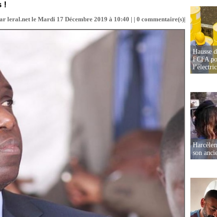
 !
ar leral.net le Mardi 17 Décembre 2019 à 10:40 | |
0
commentaire(s)|
Hausse d
FCFA pou
l’électric
Harcèleme
son anc