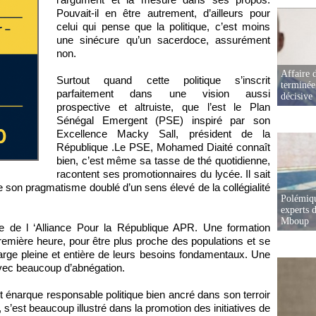
Pouvait-il en être autrement, d’ailleurs pour
celui qui pense que la politique, c’est moins
une sinécure qu’un sacerdoce, assurément
non.
Affaire d
Surtout quand cette politique s’inscrit
terminée
parfaitement dans une vision aussi
décisive
prospective et altruiste, que l’est le Plan
Sénégal Emergent (PSE) inspiré par son
Excellence Macky Sall, président de la
République .Le PSE, Mohamed Diaité connaît
bien, c’est même sa tasse de thé quotidienne,
racontent ses promotionnaires du lycée. Il sait
de son pragmatisme doublé d’un sens élevé de la collégialité
Polémiqu
experts d
Mboup
e de l ‘Alliance Pour la République APR. Une formation
e première heure, pour être plus proche des populations et se
harge pleine et entière de leurs besoins fondamentaux. Une
 avec beaucoup d’abnégation.
t énarque responsable politique bien ancré dans son terroir
, s’est beaucoup illustré dans la promotion des initiatives de