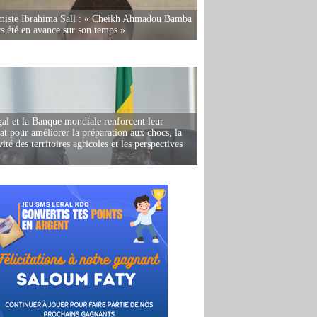
miste Ibrahima Sall : « Cheikh Ahmadou Bamba
rs été en avance sur son temps »
al et la Banque mondiale renforcent leur
iat pour améliorer la préparation aux chocs, la
ité des territoires agricoles et les perspectives
i