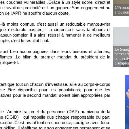
s couches vulnérables .Grâce à un style sobre, direct et
an du travail de proximité est un gagneur.Son engagement au
L’écono
a toujou
tion de l’APR ne souffre d’aucun doute.
le-là moins connue, c’est aussi un redoutable manœuvrier
agne électorale passée, il a circonscrit sans tambours ni
apeur-pompier, il a ainsi réussi à ramener à de meilleurs
te, c’est le résultat final.
Le Sénég
s sont bien accompagnées dans leurs besoins et attentes,
partenar
fiantes .Le bilan du premier mandat du président de la
connectiv
lique-t-il.
d’emplo
ant que tout un chacun s’investisse, aille au corps-à-corps
se être disponible pour les populations, pour que les
itiatives pour le second mandat, soient bien appropriées par
 de l’Administration et du personnel (DAP) au niveau de la
s (DGID) , qui rappelle que chaque responsable du parti
l occupe .C’est avant tout un sacerdoce, souligne avec force
unkiling .Il réaffirme tout son engagement permanent et sa