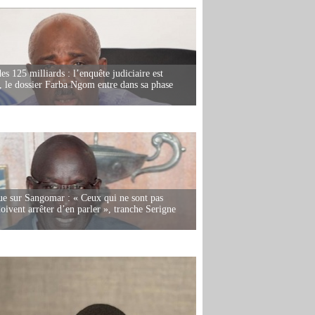
es 125 milliards : l’enquête judiciaire est
, le dossier Farba Ngom entre dans sa phase
e sur Sangomar : « Ceux qui ne sont pas
oivent arrêter d’en parler », tranche Serigne