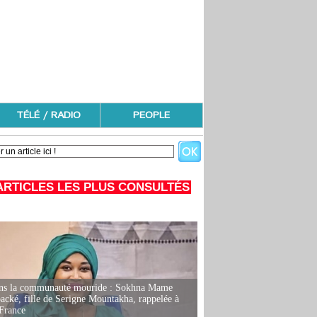
TÉLÉ / RADIO
PEOPLE
ARTICLES LES PLUS CONSULTÉS
ans la communauté mouride : Sokhna Mame
ké, fille de Serigne Mountakha, rappelée à
France