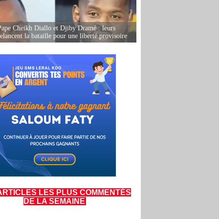
Pape Cheikh Diallo et Djiby Dramé : leurs
elancent la bataille pour une liberté provisoire
ARTICLES LES PLUS COMMENTÉS
DE LA SEMAINE