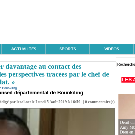
ACTUALITÉS
SPORTS
VIDÉOS
davantage au contact des
es perspectives tracées par le chef de
LES 
at. »
 Bounkiling
seil départemental de Bounkiling
édigé par leral.net le Lundi 5 Août 2019 à 16:50 | |
0
commentaire(s)|
Deuil d
Amy Mbac
Dieu en 