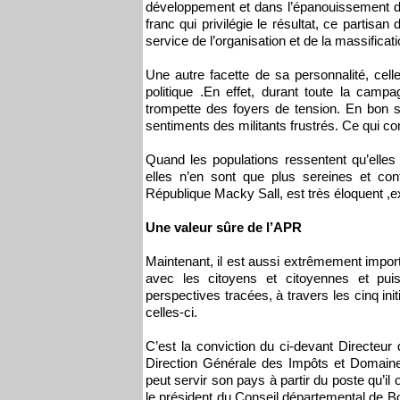
développement et dans l’épanouissement de
franc qui privilégie le résultat, ce partis
service de l’organisation et de la massifica
Une autre facette de sa personnalité, cel
politique .En effet, durant toute la camp
trompette des foyers de tension. En bon s
sentiments des militants frustrés. Ce qui comp
Quand les populations ressentent qu’elle
elles n’en sont que plus sereines et con
République Macky Sall, est très éloquent ,exp
Une valeur sûre de l’APR
Maintenant, il est aussi extrêmement import
avec les citoyens et citoyennes et puis
perspectives tracées, à travers les cinq in
celles-ci.
C’est la conviction du ci-devant Directeur
Direction Générale des Impôts et Domaine
peut servir son pays à partir du poste qu’i
le président du Conseil départemental de Bo