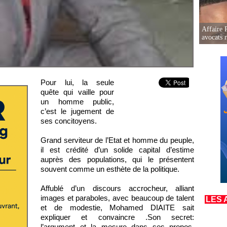
Affaire 
avocats r
Pour lui, la seule
quête qui vaille pour
un homme public,
c’est le jugement de
ses concitoyens.
Grand serviteur de l’Etat et homme du peuple,
il est crédité d’un solide capital d’estime
auprès des populations, qui le présentent
souvent comme un esthète de la politique.
Affublé d’un discours accrocheur, alliant
images et paraboles, avec beaucoup de talent
LES 
et de modestie, Mohamed DIAITE sait
expliquer et convaincre .Son secret:
l’argument et la mesure dans ses propos.