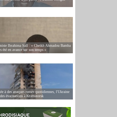
miste Ibrahima Sall : « Cheikh Ahmadou Bamba
rs été en avance sur son temps »
ée à des attaques russes quotidiennes, l'Ukraine
des évacuations à Kramatorsk