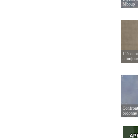
Mboup
L’écono
a toujou
Confront
ordonne 