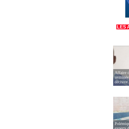
LES 
Affaire d
terminée
décisive
Polémiqu
experts d