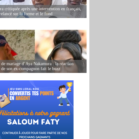
 critiquée après une intervention en français,
relancé sur la forme et le fond
de mariage d’Aya Nakamura : la réaction
e de son ex-compagnon fait le buzz