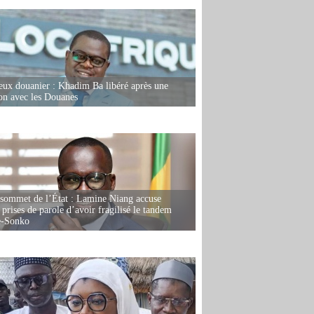
eux douanier : Khadim Ba libéré après une
ion avec les Douanes
 sommet de l’État : Lamine Niang accuse
 prises de parole d’avoir fragilisé le tandem
-Sonko