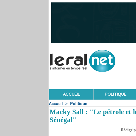
ACCUEIL
POLITIQUE
Accueil
>
Politique
Macky Sall : "Le pétrole et l
Sénégal"
Rédigé p