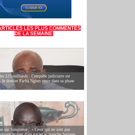
ARTICLES LES PLUS COMMENTÉS
DE LA SEMAINE
es 125 milliards : l’enquête judiciaire est
, le dossier Farba Ngom entre dans sa phase
e sur Sangomar : « Ceux qui ne sont pas
oivent arrêter d’en parler », tranche Serigne