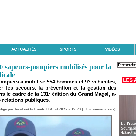
ACTUALITÉS
SPORTS
VIDÉOS
0 sapeurs-pompiers mobilisés pour la
icale
LES 
ompiers a mobilisé 554 hommes et 93 véhicules,
r les secours, la prévention et la gestion des
ns le cadre de la 131ᵉ édition du Grand Magal, a-
 relations publiques.
digé par leral.net le Lundi 11 Août 2025 à 19:23 | |
0
commentaire(s)|
Le Prési
Soumaré 
défend s