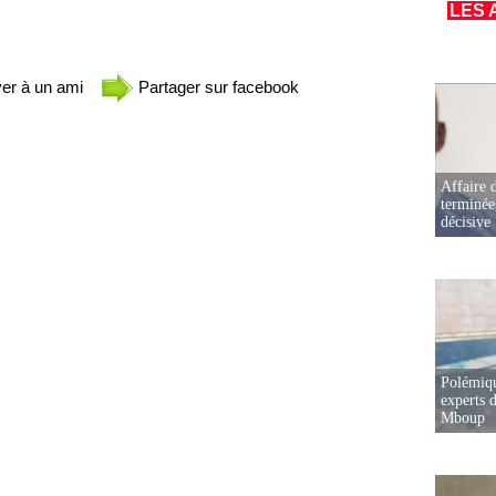
LES 
er à un ami
Partager sur facebook
Affaire d
terminée
décisive
Polémiqu
experts d
Mboup