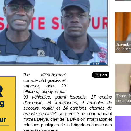
Assemblé
de la ses
“
Le détachement
compte 554 gradés et
sapeurs, dont 29
officiers, appuyés par
Touba: N
93 véhicules, parmi lesquels, 17 engins
empoison
d’incendie, 24 ambulances, 9 véhicules de
secours routier et 14 camions citernes de
grande capacité
”, a précisé le commandant
Yatma Dièye, chef de la Division information et
relations publiques de la Brigade nationale des
sapeurs-pompiers.