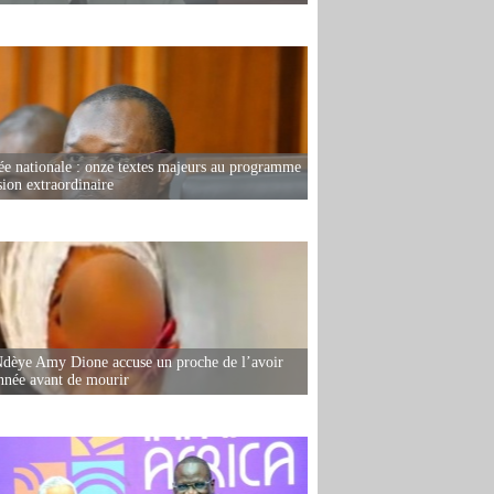
e nationale : onze textes majeurs au programme
sion extraordinaire
dèye Amy Dione accuse un proche de l’avoir
née avant de mourir