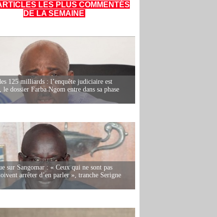
ARTICLES LES PLUS COMMENTÉS
DE LA SEMAINE
es 125 milliards : l’enquête judiciaire est
, le dossier Farba Ngom entre dans sa phase
e sur Sangomar : « Ceux qui ne sont pas
oivent arrêter d’en parler », tranche Serigne