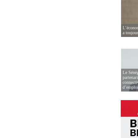
L’écono
a toujou
Le Sénég
partenar
connectiv
d’emplo