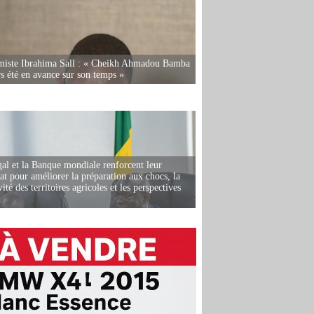
miste Ibrahima Sall : « Cheikh Ahmadou Bamba
rs été en avance sur son temps »
al et la Banque mondiale renforcent leur
iat pour améliorer la préparation aux chocs, la
ité des territoires agricoles et les perspectives
i