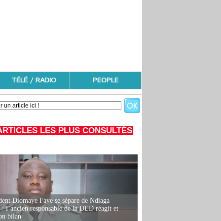
TÉLÉ / RADIO
PEOPLE
ARTICLES LES PLUS CONSULTÉS
dent Diomaye Faye se sépare de Ndiaga
: l’ancien responsable de la DED réagit et
on bilan