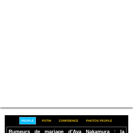
PEOPLE
POTIN
CONFIDENCE
PHOTOS PEOPLE
Rumeurs de mariage d’Aya Nakamura : la