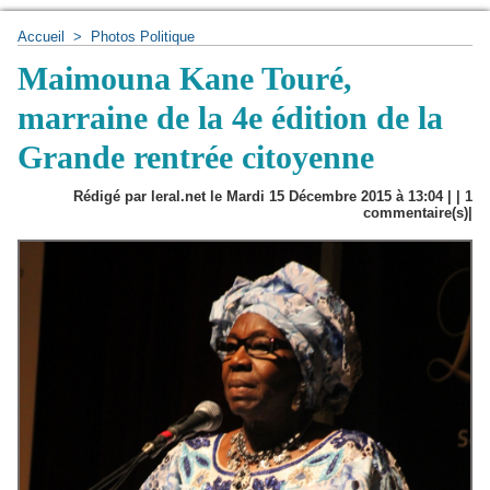
Accueil
>
Photos Politique
Maimouna Kane Touré,
marraine de la 4e édition de la
Grande rentrée citoyenne
Rédigé par leral.net le Mardi 15 Décembre 2015 à 13:04 | |
1
commentaire(s)|