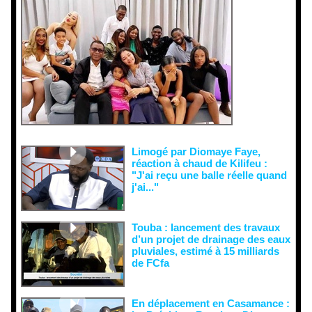
interprétati
ons
malveillant
es et aux
tentatives
de
récupératio
n visant à
semer le
doute...
Limogé par Diomaye Faye,
réaction à chaud de Kilifeu :
"J'ai reçu une balle réelle quand
j'ai..."
Touba : lancement des travaux
d’un projet de drainage des eaux
pluviales, estimé à 15 milliards
de FCfa ‎
En déplacement en Casamance :