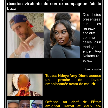
réaction virulente de son ex-compagnon fait le
buzz
Des photos
présentées
sur les
réseaux
sociaux
comme
celles d'un
mariage
entre Aya
Nakamura
et le...
Lire la suite
Touba: Ndèye Amy Dione accuse
un proche de l’avoir
empoisonnée avant de mourir
Offense au chef de l'État:
amignou Darou et deux co-