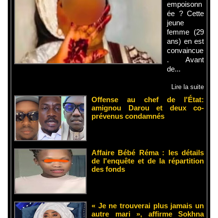
empoisonn
ée ? Cette
jeune
femme (29
ans) en est
convaincue
. Avant
de...
Lire la suite
Offense au chef de l'État:
amignou Darou et deux co-
prévenus condamnés
Affaire Bébé Réma : les détails
de l'enquête et de la répartition
des fonds
« Je ne trouverai plus jamais un
autre mari », affirme Sokhna