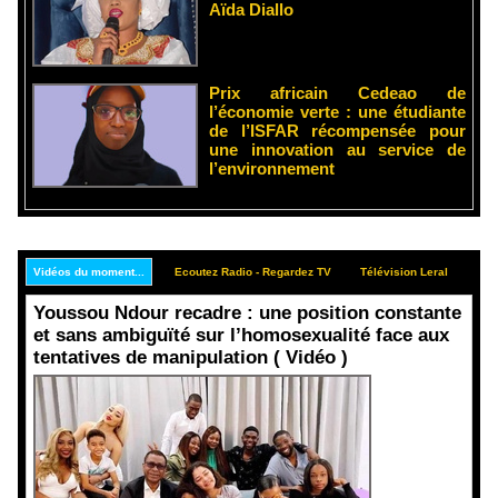
Aïda Diallo
Prix africain Cedeao de
l’économie verte : une étudiante
de l’ISFAR récompensée pour
une innovation au service de
l’environnement
Vidéos du moment...
Ecoutez Radio - Regardez TV
Télévision Leral
Rep
Youssou Ndour recadre : une position constante
et sans ambiguïté sur l’homosexualité face aux
tentatives de manipulation ( Vidéo )
Face aux
interprétati
ons
malveillant
es et aux
tentatives