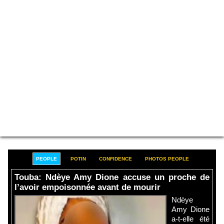
PEOPLE
POTIN
CONFIDENCE
PHOTOS PEOPLE
Touba: Ndèye Amy Dione accuse un proche de
l’avoir empoisonnée avant de mourir
Ndèye
Amy Dione
a-t-elle été