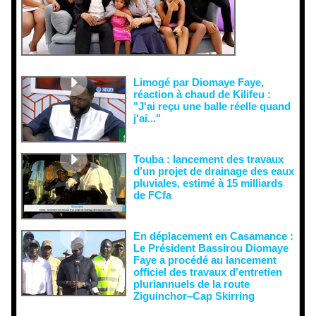
de
récupératio
n visant à
semer le
doute...
Limogé par Diomaye Faye,
réaction à chaud de Kilifeu :
"J'ai reçu une balle réelle quand
j'ai..."
Touba : lancement des travaux
d’un projet de drainage des eaux
pluviales, estimé à 15 milliards
de FCfa ‎
En déplacement en Casamance :
Le Président Bassirou Diomaye
Faye a procédé au lancement
officiel des travaux d’entretien
pluriannuels de la route
Ziguinchor–Cap Skirring