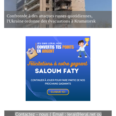
Confrontée à des attaques russes quotidiennes,
l'Ukraine ordonne des évacuations à Kramatorsk
Contactez - nous ( Email : leral@leral.net ou