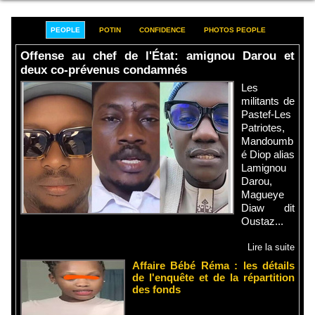
PEOPLE
POTIN
CONFIDENCE
PHOTOS PEOPLE
Offense au chef de l'État: amignou Darou et
deux co-prévenus condamnés
Les
militants de
Pastef-Les
Patriotes,
Mandoumb
é Diop alias
Lamignou
Darou,
Magueye
Diaw dit
Oustaz...
Lire la suite
Affaire Bébé Réma : les détails
de l'enquête et de la répartition
des fonds