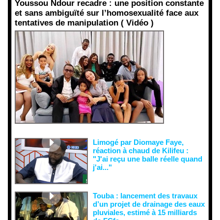
Youssou Ndour recadre : une position constante
et sans ambiguïté sur l’homosexualité face aux
tentatives de manipulation ( Vidéo )
Face aux
interprétati
ons
malveillant
es et aux
tentatives
de
récupératio
n visant à
semer le
doute...
Limogé par Diomaye Faye,
réaction à chaud de Kilifeu :
"J'ai reçu une balle réelle quand
j'ai..."
Touba : lancement des travaux
d’un projet de drainage des eaux
pluviales, estimé à 15 milliards