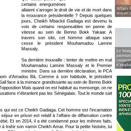
certains energumènes
Affaire 
allaient s'arroger le droit de vie et de mort dans
avocats r
la mouvance présidentielle ? Depuis quelques
jours, Cheikh Mbacké Gadiaga est devenu la
voix de certains responsables en panne de
vitesse au sein de Benno Bokk Yakaar. A
travers son site, cet homme attaque sans
cesse le président Mouhamadou Lamine
Massaly.
Le Sénég
partenar
Sa dernière trouvaille : tenter de mettre en mal
connectiv
d’emplo
Mouhamadou Lamine Massaly et le Premier
ministre. Dans sa dernière déclaration, le PCA
nom d'Amadou Bâ. Comme à son habitude, le président
 Sall face à la menace grandissante au sein de Benno Bokk
 l'opposition Mais quand on est habitué au mensonge, on ne
accusations n'ébranlent pas les Sénégalais. Tout le monde sait
ais qui est ce Cheikh Gadiaga. Cet homme est l'incarnation
éjour en prison est relatif à l'affaire de diffamation contre
Kébé. Et en 2014, il a été condamné pour les mêmes faits.
à trahir son «ami» Cheikh Amar. Pour la petite histoire, lui