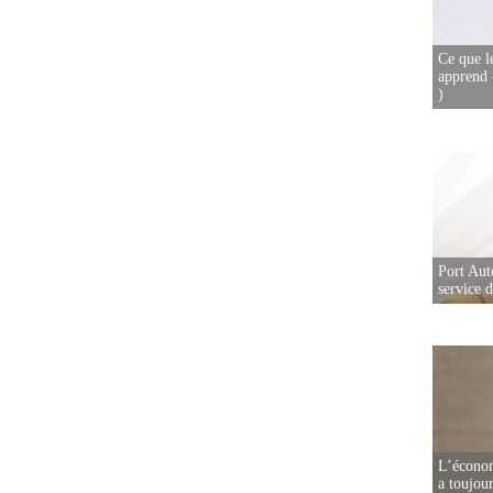
Ce que l
apprend 
)
Port Aut
service 
L’écono
a toujou