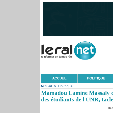
ACCUEIL
POLITIQUE
Accueil
>
Politique
Mamadou Lamine Massaly dé
des étudiants de l'UNR, tac
Réd