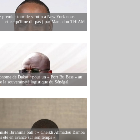
e premier tour de scrutin à New York nous
— et ce qu'il ne dit pas ( par Mamadou THIAM
onome de Dakar : pour un « Port Bu Bess » au
de la souveraineté logistique du Sénégal
miste Ibrahima Sall : « Cheikh Ahmadou Bamba
rs été en avance sur son temps »