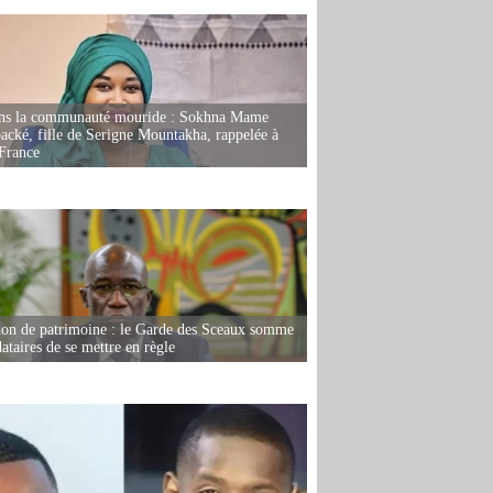
ans la communauté mouride : Sokhna Mame
ké, fille de Serigne Mountakha, rappelée à
France
ion de patrimoine : le Garde des Sceaux somme
dataires de se mettre en règle