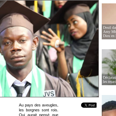
Deuil d
Amy Mbac
Dieu en 
Déclarat
les retar
Au pays des aveugles,
les borgnes sont rois.
Qui aurait pensé que