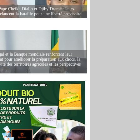
Pape Cheikh Diallo et Djiby Dramé : leurs
elancent la bataille pour une liberté provisoire
al et la Banque mondiale renforcent leur
iat pour améliorer la préparation aux chocs, la
ité des territoires agricoles et les perspectives
i