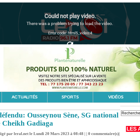
ACTUALITÉS
SPORTS
VIDÉOS
fendu: Ousseynou Sène, SG national
le Cheikh Gadiaga
LES 
igé par leral.net le Lundi 20 Mars 2023 à 08:48 | |
0
commentaire(s)|