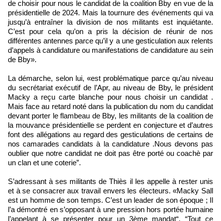
de choisir pour nous le candidat de la coalition Bby en vue de la
présidentielle de 2024. Mais la tournure des événements qui va
jusqu’à entraîner la division de nos militants est inquiétante.
C’est pour cela qu’on a pris la décision de réunir de nos
différentes antennes parce qu’il y a une gesticulation aux relents
d’appels à candidature ou manifestations de candidature au sein
de Bby».
La démarche, selon lui, «est problématique parce qu’au niveau
du secrétariat exécutif de l’Apr, au niveau de Bby, le président
Macky a reçu carte blanche pour nous choisir un candidat .
Mais face au retard noté dans la publication du nom du candidat
devant porter le flambeau de Bby, les militants de la coalition de
la mouvance présidentielle se perdent en conjecture et d’autres
font des allégations au regard des gesticulations de certains de
nos camarades candidats à la candidature .Nous devons pas
oublier que notre candidat ne doit pas être porté ou coachè par
un clan et une coterie”.
S’adressant à ses militants de Thiès il les appelle à rester unis
et à se consacrer aux travail envers les électeurs. «Macky Sall
est un homme de son temps. C’est un leader de son époque ; Il
l’a démontré en s’opposant à une pression hors portée humaine
l’appelant à se présenter pour un 3ème mandat“. “Tout ce