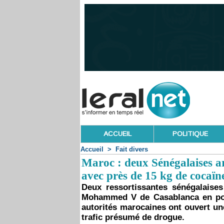
ACCUEIL
POLITIQUE
Accueil
>
Fait divers
Maroc : deux Sénégalaises a
avec près de 15 kg de cocaïn
Deux ressortissantes sénégalaises 
Mohammed V de Casablanca en pos
autorités marocaines ont ouvert un
trafic présumé de drogue.