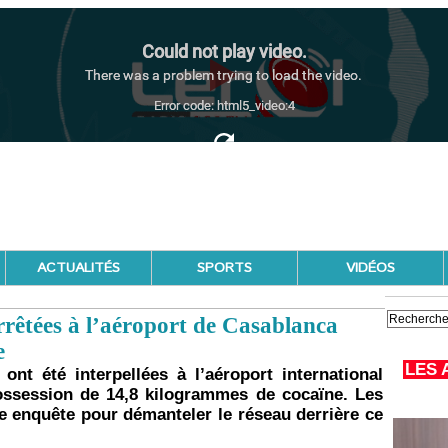
ACTUALITÉS
SPORTS
VIDÉOS
rrêtées à l’aéroport de Casablanca
e
LES 
ont été interpellées à l’aéroport international
session de 14,8 kilogrammes de cocaïne. Les
e enquête pour démanteler le réseau derrière ce