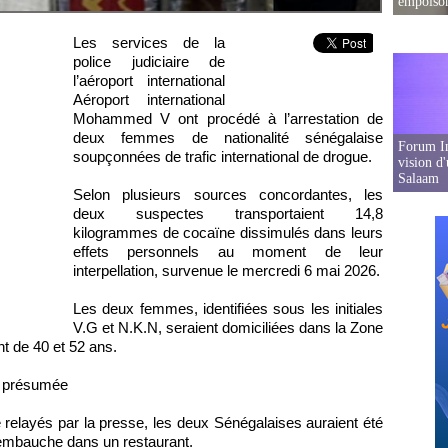
empoison
Les services de la
police judiciaire de
l’aéroport international
Aéroport international
Mohammed V ont procédé à l’arrestation de
deux femmes de nationalité sénégalaise
Forum In
soupçonnées de trafic international de drogue.
vision d
Salaam
Selon plusieurs sources concordantes, les
deux suspectes transportaient 14,8
kilogrammes de cocaïne dissimulés dans leurs
effets personnels au moment de leur
interpellation, survenue le mercredi 6 mai 2026.
Les deux femmes, identifiées sous les initiales
V.G et N.K.N, seraient domiciliées dans la Zone
t de 40 et 52 ans.
e présumée
 relayés par la presse, les deux Sénégalaises auraient été
embauche dans un restaurant.