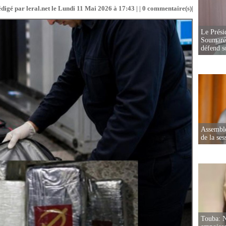
digé par leral.net le Lundi 11 Mai 2026 à 17:43 | |
0
commentaire(s)|
Le Prési
Soumaré 
défend s
Assemblé
de la ses
Touba: N