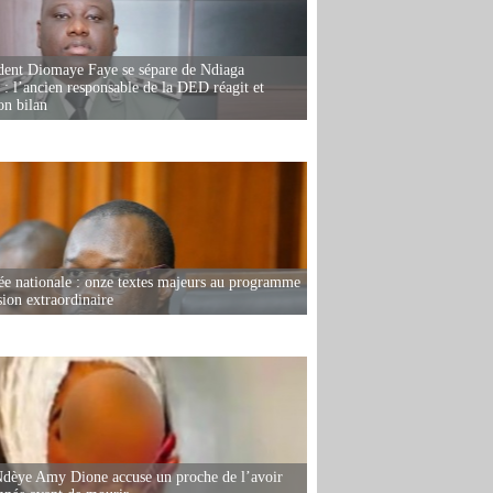
dent Diomaye Faye se sépare de Ndiaga
: l’ancien responsable de la DED réagit et
on bilan
e nationale : onze textes majeurs au programme
sion extraordinaire
dèye Amy Dione accuse un proche de l’avoir