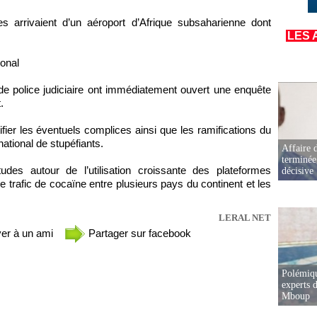
es arrivaient d’un aéroport d’Afrique subsaharienne dont
LES 
ional
 de police judiciaire ont immédiatement ouvert une enquête
.
ifier les éventuels complices ainsi que les ramifications du
national de stupéfiants.
Affaire d
terminée
tudes autour de l’utilisation croissante des plateformes
décisive
de trafic de cocaïne entre plusieurs pays du continent et les
LERAL NET
er à un ami
Partager sur facebook
Polémiqu
experts d
Mboup