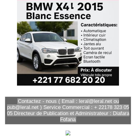
Contactez - nous ( Email : leral@leral.net ou
pub@leral.net ) Service Commercial : + 22178 323 05
05 Directeur de Publication et Administrateur : Diafara
Fofana